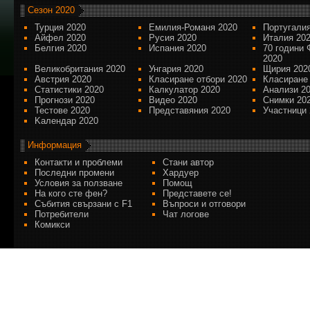
Сезон 2020
Турция 2020
Емилия-Романя 2020
Португалия
Айфел 2020
Русия 2020
Италия 20
Белгия 2020
Испания 2020
70 години 
2020
Великобритания 2020
Унгария 2020
Щирия 202
Австрия 2020
Класиране отбори 2020
Класиране
Статистики 2020
Калкулатор 2020
Анализи 2
Прогнози 2020
Видео 2020
Снимки 20
Тестове 2020
Представяния 2020
Участници 
Kалендар 2020
Информация
Контакти и проблеми
Стани автор
Последни промени
Хардуер
Условия за ползване
Помощ
На кого сте фен?
Представете се!
Събития свързани с F1
Въпроси и отговори
Потребители
Чат логове
Комикси