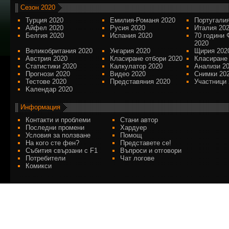
Сезон 2020
Турция 2020
Емилия-Романя 2020
Португалия
Айфел 2020
Русия 2020
Италия 20
Белгия 2020
Испания 2020
70 години 
2020
Великобритания 2020
Унгария 2020
Щирия 202
Австрия 2020
Класиране отбори 2020
Класиране
Статистики 2020
Калкулатор 2020
Анализи 2
Прогнози 2020
Видео 2020
Снимки 20
Тестове 2020
Представяния 2020
Участници 
Kалендар 2020
Информация
Контакти и проблеми
Стани автор
Последни промени
Хардуер
Условия за ползване
Помощ
На кого сте фен?
Представете се!
Събития свързани с F1
Въпроси и отговори
Потребители
Чат логове
Комикси