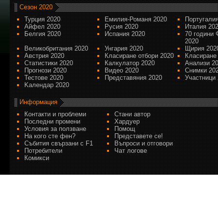
Сезон 2020
Турция 2020
Емилия-Романя 2020
Португалия
Айфел 2020
Русия 2020
Италия 20
Белгия 2020
Испания 2020
70 години 
2020
Великобритания 2020
Унгария 2020
Щирия 202
Австрия 2020
Класиране отбори 2020
Класиране
Статистики 2020
Калкулатор 2020
Анализи 2
Прогнози 2020
Видео 2020
Снимки 20
Тестове 2020
Представяния 2020
Участници 
Kалендар 2020
Информация
Контакти и проблеми
Стани автор
Последни промени
Хардуер
Условия за ползване
Помощ
На кого сте фен?
Представете се!
Събития свързани с F1
Въпроси и отговори
Потребители
Чат логове
Комикси