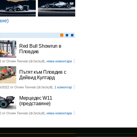
ане)
Red Bull Showrun в
Пловдив
2 от Огнян Тенчев (drJeckyll),
няма коментари
Пътят към Пловдив с
Дейвид Култард
6/2022 от Огнян Тенчев (drJeckyll),
1 коментар
Мерцедес W11
(представяне)
0 от Огнян Тенчев (drJeckyll),
няма коментари