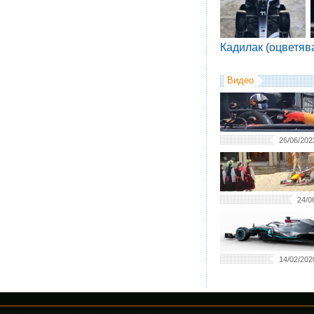
Кадилак (оцветяв
Видео
26/06/202
24/0
14/02/202