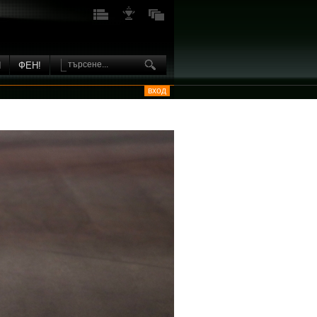
И
ФЕН!
вход