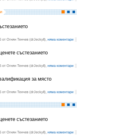
и
състезанието
6 от Огнян Тенчев (drJeckyll),
няма коментари
оценете състезанието
6 от Огнян Тенчев (drJeckyll),
няма коментари
квалификация за място
6 от Огнян Тенчев (drJeckyll),
няма коментари
оценете състезанието
6 от Огнян Тенчев (drJeckyll),
няма коментари