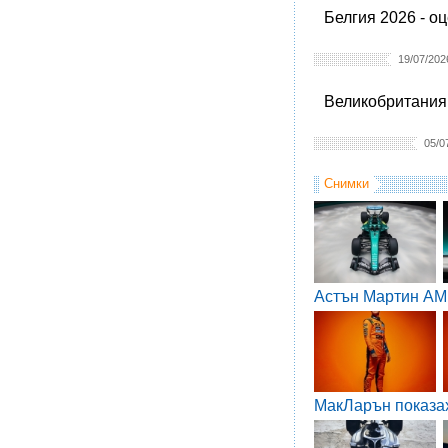
Белгия 2026 - о
19/07/202
Великобритания 
05/0
Снимки
Астън Мартин AM
МакЛарън показа