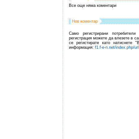
Все още няма коментари
Нов коментар
Само регистрирани потребители
регистрация можете да влезете в са
се регистирате като натиснете "
информация:
f1.f-e-n.net/index.php/ur