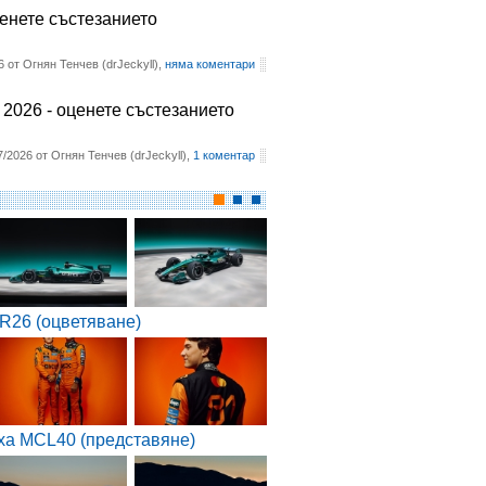
ценете състезанието
6 от Огнян Тенчев (drJeckyll),
няма коментари
2026 - оценете състезанието
7/2026 от Огнян Тенчев (drJeckyll),
1 коментар
R26 (оцветяване)
ха MCL40 (представяне)