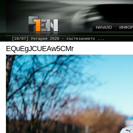
НАЧАЛО
ИНФО
[28/07] Унгария 2026 - състезанието ...
EQuEgJCUEAw5CMr