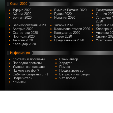
Сезон 2020
Турция 2020
Емилия-Романя 2020
Португалия
Айфел 2020
Русия 2020
Италия 20
Белгия 2020
Испания 2020
70 години 
2020
Великобритания 2020
Унгария 2020
Щирия 202
Австрия 2020
Класиране отбори 2020
Класиране
Статистики 2020
Калкулатор 2020
Анализи 2
Прогнози 2020
Видео 2020
Снимки 20
Тестове 2020
Представяния 2020
Участници 
Kалендар 2020
Информация
Контакти и проблеми
Стани автор
Последни промени
Хардуер
Условия за ползване
Помощ
На кого сте фен?
Представете се!
Събития свързани с F1
Въпроси и отговори
Потребители
Чат логове
Комикси