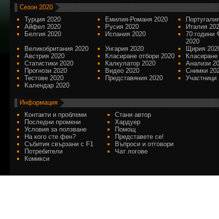
Сезон 2020
Турция 2020
Емилия-Романя 2020
Португалия
Айфел 2020
Русия 2020
Италия 20
Белгия 2020
Испания 2020
70 години 
2020
Великобритания 2020
Унгария 2020
Щирия 202
Австрия 2020
Класиране отбори 2020
Класиране
Статистики 2020
Калкулатор 2020
Анализи 2
Прогнози 2020
Видео 2020
Снимки 20
Тестове 2020
Представяния 2020
Участници 
Kалендар 2020
Информация
Контакти и проблеми
Стани автор
Последни промени
Хардуер
Условия за ползване
Помощ
На кого сте фен?
Представете се!
Събития свързани с F1
Въпроси и отговори
Потребители
Чат логове
Комикси