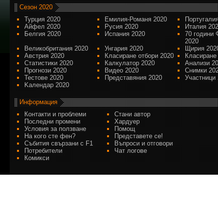
Сезон 2020
Турция 2020
Емилия-Романя 2020
Португалия
Айфел 2020
Русия 2020
Италия 20
Белгия 2020
Испания 2020
70 години 
2020
Великобритания 2020
Унгария 2020
Щирия 202
Австрия 2020
Класиране отбори 2020
Класиране
Статистики 2020
Калкулатор 2020
Анализи 2
Прогнози 2020
Видео 2020
Снимки 20
Тестове 2020
Представяния 2020
Участници 
Kалендар 2020
Информация
Контакти и проблеми
Стани автор
Последни промени
Хардуер
Условия за ползване
Помощ
На кого сте фен?
Представете се!
Събития свързани с F1
Въпроси и отговори
Потребители
Чат логове
Комикси