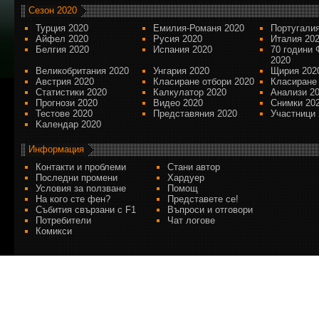
Сезон 2020
Турция 2020
Емилия-Романя 2020
Португалия
Айфел 2020
Русия 2020
Италия 20
Белгия 2020
Испания 2020
70 години 
2020
Великобритания 2020
Унгария 2020
Щирия 202
Австрия 2020
Класиране отбори 2020
Класиране
Статистики 2020
Калкулатор 2020
Анализи 2
Прогнози 2020
Видео 2020
Снимки 20
Тестове 2020
Представяния 2020
Участници 
Kалендар 2020
Информация
Контакти и проблеми
Стани автор
Последни промени
Хардуер
Условия за ползване
Помощ
На кого сте фен?
Представете се!
Събития свързани с F1
Въпроси и отговори
Потребители
Чат логове
Комикси