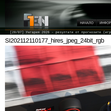
НАЧАЛО
ИНФО
[28/07] Унгария 2026 - резултати от прогнозите (игр
SI202112110177_hires_jpeg_24bit_rgb