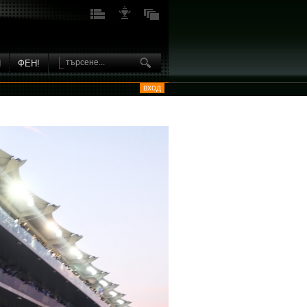
И
ФЕН!
вход