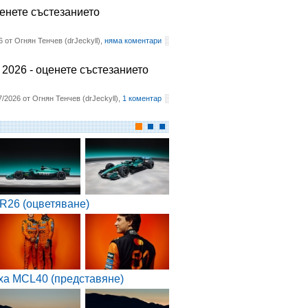
ценете състезанието
6 от Огнян Тенчев (drJeckyll),
няма коментари
2026 - оценете състезанието
7/2026 от Огнян Тенчев (drJeckyll),
1 коментар
R26 (оцветяване)
ха MCL40 (представяне)