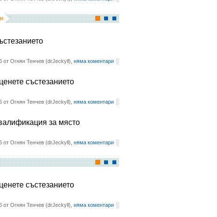
и
състезанието
6 от Огнян Тенчев (drJeckyll),
няма коментари
оценете състезанието
6 от Огнян Тенчев (drJeckyll),
няма коментари
квалификация за място
6 от Огнян Тенчев (drJeckyll),
няма коментари
оценете състезанието
6 от Огнян Тенчев (drJeckyll),
няма коментари