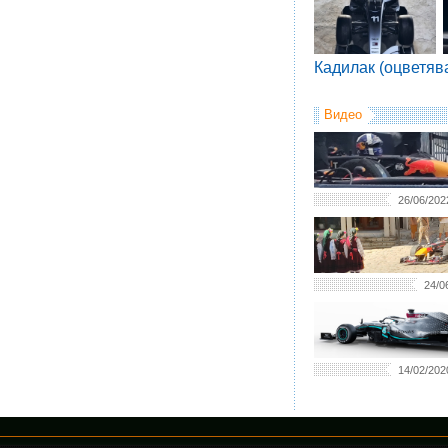
Кадилак (оцветяв
Видео
26/06/202
24/0
14/02/202