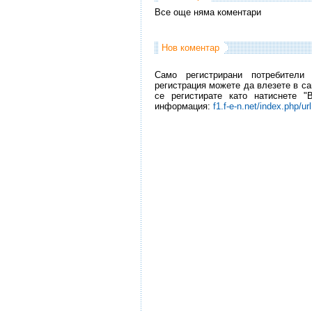
Все още няма коментари
Нов коментар
Само регистрирани потребители
регистрация можете да влезете в са
се регистирате като натиснете "
информация:
f1.f-e-n.net/index.php/ur