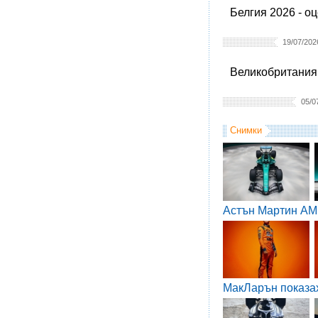
Белгия 2026 - о
19/07/202
Великобритания 
05/0
Снимки
Астън Мартин AM
МакЛарън показа