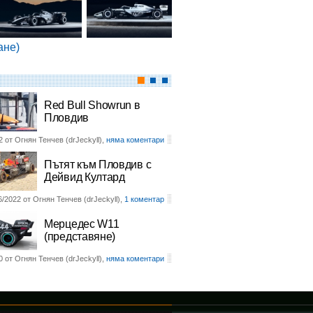
ане)
Red Bull Showrun в
Пловдив
2 от Огнян Тенчев (drJeckyll),
няма коментари
Пътят към Пловдив с
Дейвид Култард
6/2022 от Огнян Тенчев (drJeckyll),
1 коментар
Мерцедес W11
(представяне)
0 от Огнян Тенчев (drJeckyll),
няма коментари