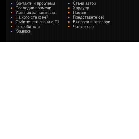
Контакти и проблеми
Стани автор
Последни промени
Хардуер
Условия за ползване
Помощ
На кого сте фен?
Представете се!
Събития свързани с F1
Въпроси и отговори
Потребители
Чат логове
Комикси