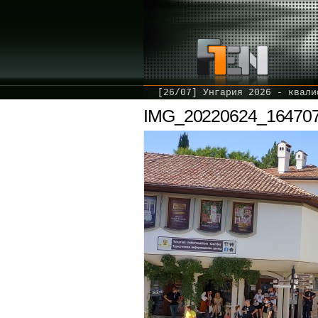
[26/07] Унгария 2026 - квали
IMG_20220624_16470