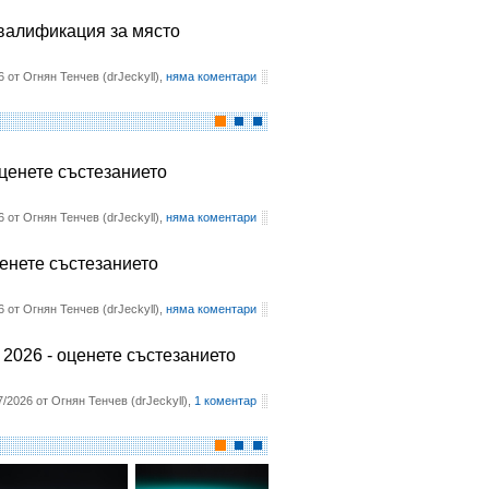
квалификация за място
6 от Огнян Тенчев (drJeckyll),
няма коментари
оценете състезанието
6 от Огнян Тенчев (drJeckyll),
няма коментари
ценете състезанието
6 от Огнян Тенчев (drJeckyll),
няма коментари
2026 - оценете състезанието
7/2026 от Огнян Тенчев (drJeckyll),
1 коментар