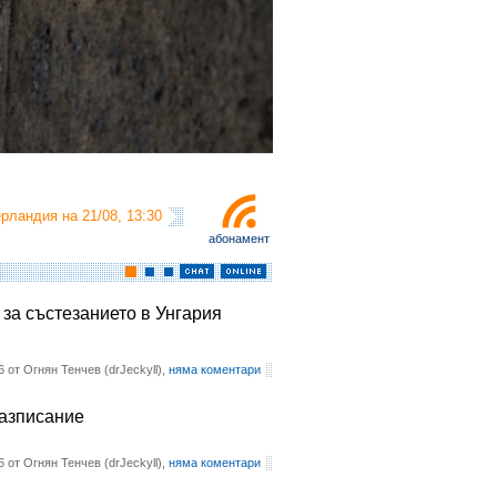
рландия на 21/08, 13:30
абонамент
 за състезанието в Унгария
6 от Огнян Тенчев (drJeckyll),
няма коментари
разписание
6 от Огнян Тенчев (drJeckyll),
няма коментари