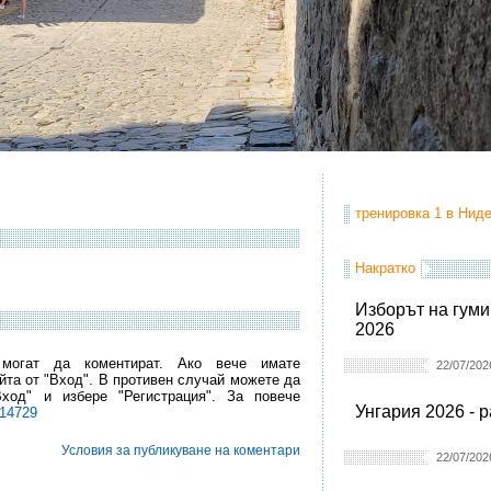
тренировка 1 в Ниде
Накратко
Изборът на гуми
2026
 могат да коментират. Ако вече имате
22/07/202
йта от "Вход". В противен случай можете да
Вход" и избере "Регистрация". За повече
Унгария 2026 - 
l14729
Условия за публикуване на коментари
22/07/202