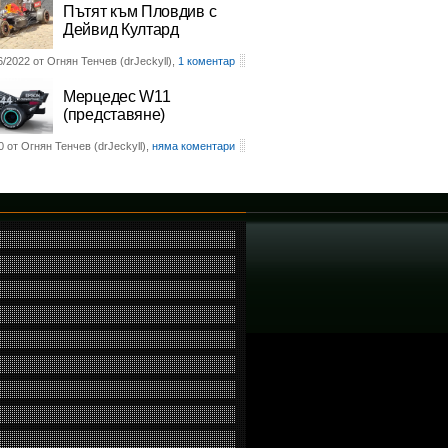
Пътят към Пловдив с
Дейвид Култард
6/2022 от Огнян Тенчев (drJeckyll),
1 коментар
Мерцедес W11
(представяне)
0 от Огнян Тенчев (drJeckyll),
няма коментари