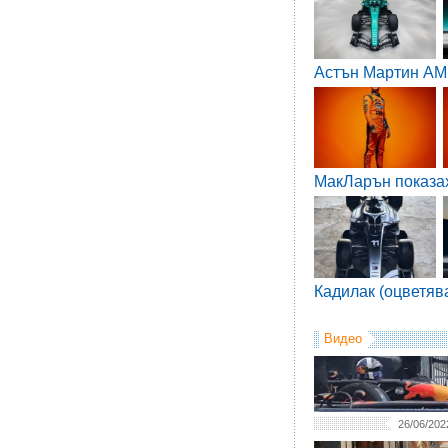
Астън Мартин AM
МакЛарън показа
Кадилак (оцветяв
Видео
26/06/202