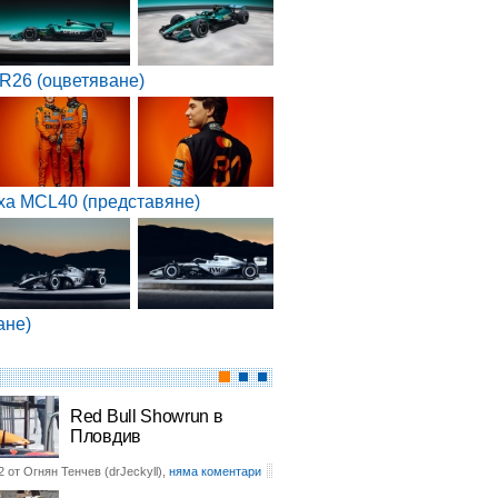
R26 (оцветяване)
ха MCL40 (представяне)
ане)
Red Bull Showrun в
Пловдив
2 от Огнян Тенчев (drJeckyll),
няма коментари