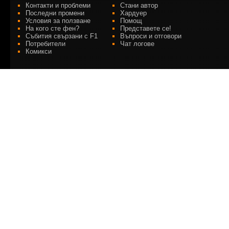
Контакти и проблеми
Стани автор
Последни промени
Хардуер
Условия за ползване
Помощ
На кого сте фен?
Представете се!
Събития свързани с F1
Въпроси и отговори
Потребители
Чат логове
Комикси