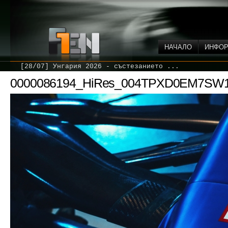
НАЧАЛО
ИНФО
[28/07] Унгария 2026 - състезанието ...
0000086194_HiRes_004TPXD0EM7SW