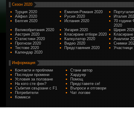
Сезон 2020
Турция 2020
Емилия-Романя 2020
Португалия
Айфел 2020
Русия 2020
Италия 20
Белгия 2020
Испания 2020
70 години 
2020
Великобритания 2020
Унгария 2020
Щирия 202
Австрия 2020
Класиране отбори 2020
Класиране
Статистики 2020
Калкулатор 2020
Анализи 2
Прогнози 2020
Видео 2020
Снимки 20
Тестове 2020
Представяния 2020
Участници 
Kалендар 2020
Информация
Контакти и проблеми
Стани автор
Последни промени
Хардуер
Условия за ползване
Помощ
На кого сте фен?
Представете се!
Събития свързани с F1
Въпроси и отговори
Потребители
Чат логове
Комикси