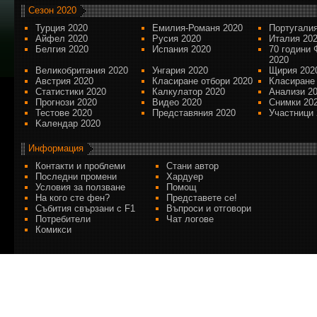
Сезон 2020
Турция 2020
Емилия-Романя 2020
Португалия
Айфел 2020
Русия 2020
Италия 20
Белгия 2020
Испания 2020
70 години 
2020
Великобритания 2020
Унгария 2020
Щирия 202
Австрия 2020
Класиране отбори 2020
Класиране
Статистики 2020
Калкулатор 2020
Анализи 2
Прогнози 2020
Видео 2020
Снимки 20
Тестове 2020
Представяния 2020
Участници 
Kалендар 2020
Информация
Контакти и проблеми
Стани автор
Последни промени
Хардуер
Условия за ползване
Помощ
На кого сте фен?
Представете се!
Събития свързани с F1
Въпроси и отговори
Потребители
Чат логове
Комикси