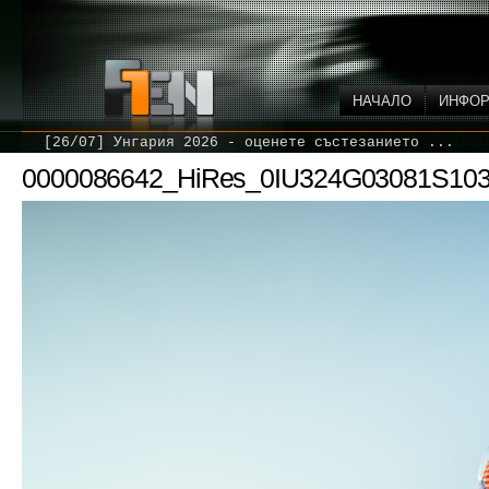
НАЧАЛО
ИНФО
[26/07] Унгария 2026 - оценете състезанието ...
0000086642_HiRes_0IU324G03081S10