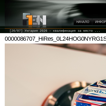
НАЧАЛО
ИНФО
[26/07] Унгария 2026 - квалификация за място ...
0000086707_HiRes_0L24HOG0NYRG1