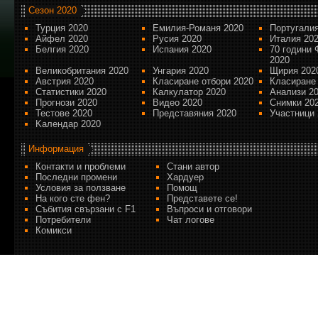
Сезон 2020
Турция 2020
Емилия-Романя 2020
Португалия
Айфел 2020
Русия 2020
Италия 20
Белгия 2020
Испания 2020
70 години 
2020
Великобритания 2020
Унгария 2020
Щирия 202
Австрия 2020
Класиране отбори 2020
Класиране
Статистики 2020
Калкулатор 2020
Анализи 2
Прогнози 2020
Видео 2020
Снимки 20
Тестове 2020
Представяния 2020
Участници 
Kалендар 2020
Информация
Контакти и проблеми
Стани автор
Последни промени
Хардуер
Условия за ползване
Помощ
На кого сте фен?
Представете се!
Събития свързани с F1
Въпроси и отговори
Потребители
Чат логове
Комикси