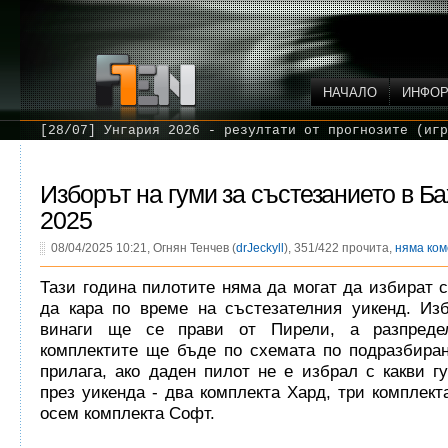
НАЧАЛО
ИНФО
[28/07] Унгария 2026 - резултати от прогнозите (игр
Изборът на гуми за състезанието в Б
2025
08/04/2025 10:21, Огнян Тенчев (
drJeckyll
), 351/422 прочита,
няма ко
Тази година пилотите няма да могат да избират с
да кара по време на състезателния уикенд. Изб
винаги ще се прави от Пирели, а разпреде
комплектите ще бъде по схемата по подразбиран
прилага, ако даден пилот не е избрал с какви г
през уикенда - два комплекта Хард, три комплек
осем комплекта Софт.