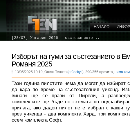
НАЧАЛО
ИНФО
[28/07] Унгария 2026 - състезанието ...
Изборът на гуми за състезанието в Е
Романя 2025
13/05/2025 19:10, Огнян Тенчев (
drJeckyll
), 290/355 прочита,
няма ко
Тази година пилотите няма да могат да избират с
да кара по време на състезателния уикенд. Изб
винаги ще се прави от Пирели, а разпреде
комплектите ще бъде по схемата по подразбиран
прилага, ако даден пилот не е избрал с какви г
през уикенда - два комплекта Хард, три комплек
осем комплекта Софт.