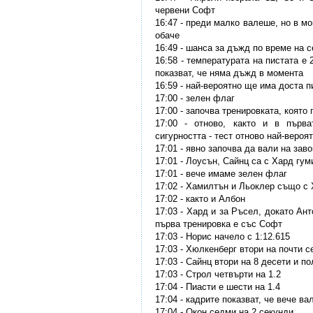
червени Софт
16:47 - преди малко валеше, но в м
обаче
16:49 - шанса за дъжд по време на 
16:58 - температурата на пистата е 
показват, че няма дъжд в момента
16:59 - най-вероятно ще има доста п
17:00 - зелен флаг
17:00 - започва тренировката, която
17:00 - отново, както и в първ
сигурността - тест отново най-вероя
17:01 - явно започва да вали на заво
17:01 - Лоусън, Сайнц са с Хард гу
17:01 - вече имаме зелен флаг
17:02 - Хамилтън и Льоклер също с
17:02 - както и Албон
17:03 - Хард и за Ръсел, докато Ан
първа тренировка е със Софт
17:03 - Норис начело с 1:12.615
17:03 - Хюлкенберг втори на почти с
17:03 - Сайнц втори на 8 десети и п
17:03 - Строл четвърти на 1.2
17:04 - Пиасти е шести на 1.4
17:04 - кадрите показват, че вече ва
17:04 - Окон седми на 2 секунди