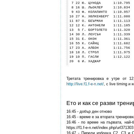
7 22 Ю. ЦУНОДА 1:10.795 0
8 16 Ш. ЛЬОКЛЕР 1:10.834 0
9 43 Ф. КОЛАПИНТО 1:10.957 
10 27 Н. ХЮЛКЕНБЕРГ 1:11.080
11 87 О. БЕЪРМАН 1:11.113 
12 12 К. АНТОНЕЛИ 1:11.185 
13 5 Г. БОРТОЛЕТО 1:11.320 
14 30 Л. ЛОУСЪН 1:11.339 1
15 31 Е. ОКОН 1:11.361 1.
16 55 К. САЙНЦ 1:11.682 1
17 23 А. АЛБОН 1:11.756 1
18 18 Л. СТРОЛ 1:11.975 2
19 10 П. ГАСЛИ 1:12.122 2
20 6 И. 
Третата тренировка е утре от 1
http://live.f1.f-e-n.net/
, с live timing и
Ето и как се разви трен
16:45 - добър ден отново
16:45 - време е за втората трениров
16:46 - по време на първата, най
https://f1.f-e-n.net/index.php/url371303
16:47 - Пирели избраха C2, C3 и 