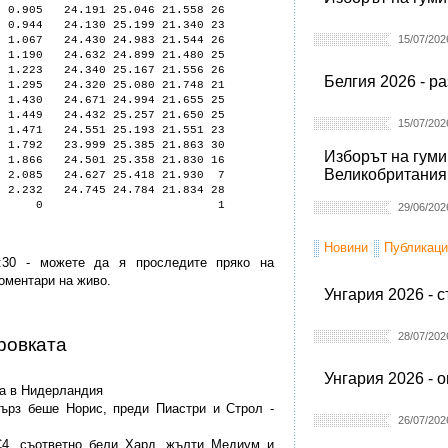
.905 24.191 25.046 21.558 26
.944 24.130 25.199 21.340 23
15/07/202
1.067 24.430 24.983 21.544 26
 1.190 24.632 24.899 21.480 25
1.223 24.340 25.167 21.556 26
Белгия 2026 - р
1.295 24.320 25.080 21.748 21
1.430 24.671 24.994 21.655 25
.449 24.432 25.257 21.650 25
15/07/202
471 24.551 25.193 21.551 23
.792 23.999 25.385 21.863 30
Изборът на гуми
.866 24.501 25.358 21.830 16
Великобритания
.085 24.627 25.418 21.930 7
.232 24.745 24.784 21.834 28
ХАДЖАР 0 1
29/06/202
Новини
Публикаци
2:30 - можете да я проследите пряко на
 коментари на живо.
Унгария 2026 - 
28/07/202
ировката
Унгария 2026 - 
ка в Нидерландия
-бърз беше Норис, преди Пиастри и Строл -
26/07/202
C4, съответно бели Хард, жълти Медиум и