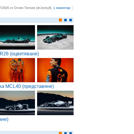
7/2026 от Огнян Тенчев (drJeckyll),
1 коментар
R26 (оцветяване)
ха MCL40 (представяне)
ане)