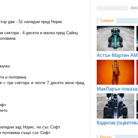
05/0
Снимки
ектор две - 51 хилядни пред Норис
три сектора - 4 десети и малко пред Сайнц
половина
Астън Мартин AM
малко
ети и половина
че с три сектора и почти 7 десети вече пред
МакЛарън показа
Софт
лето
Кадилак (оцветяв
 хилядни зад Норис, но със Софт
 и половина също със Софт
Видео