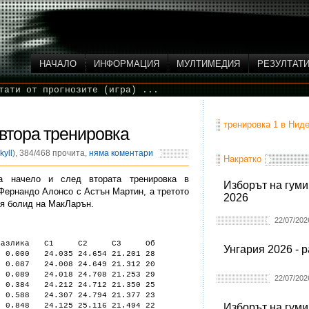
НАЧАЛО
ИНФОРМАЦИЯ
МУЛТИМЕДИЯ
РЕЗУЛТАТ
тати от прогнозите (игра) ...
тренировка 1 в Ниде
втора тренировка
kyll
), 384/468 прочита,
няма коментари
Накратко
а начело и след втората тренировка в
Изборът на гуми
Фернандо Алонсо с Астън Мартин, а третото
2026
ия болид на МакЛарън.
22/07/202
Разлика С1 С2 С3 Об
Унгария 2026 - 
000 24.035 24.654 21.201 28
.087 24.008 24.649 21.312 20
.089 24.018 24.708 21.253 29
22/07/202
384 24.212 24.712 21.350 25
0.588 24.307 24.794 21.377 23
0.848 24.125 25.116 21.494 22
Изборът на гуми