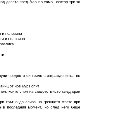
 под десета пред Алонсо само - сектор три за
и и половина
ети и половина
 разлика
ети
чупи предното си крило в загражденията, но
айнц от нов бърз опит
апен, който спря на същото място след края
три тръгна да спира на грешното място при
а в последния момент, но след него беше