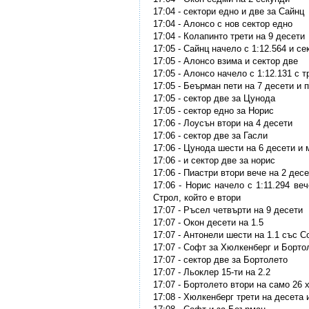
17:04 - сектори едно и две за Сайнц
17:04 - Алонсо с нов сектор едно
17:04 - Колапинто трети на 9 десети
17:05 - Сайнц начело с 1:12.564 и с
17:05 - Алонсо взима и сектор две
17:05 - Алонсо начело с 1:12.131 с 
17:05 - Беърман пети на 7 десети и 
17:05 - сектор две за Цунода
17:05 - сектор едно за Норис
17:06 - Лоусън втори на 4 десети
17:06 - сектор две за Гасли
17:06 - Цунода шести на 6 десети и 
17:06 - и сектор две за норис
17:06 - Пиастри втори вече на 2 дес
17:06 - Норис начело с 1:11.294 ве
Строл, който е втори
17:07 - Ръсел четвърти на 9 десети
17:07 - Окон десети на 1.5
17:07 - Антонели шести на 1.1 със 
17:07 - Софт за Хюлкенберг и Борто
17:07 - сектор две за Бортолето
17:07 - Льоклер 15-ти на 2.2
17:07 - Бортолето втори на само 26
17:08 - Хюлкенберг трети на десета