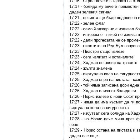
17:16 - Строл вече е в гаража на отб
17:17 - болида му вече е преместен
даден зеления сигнал
17:21 - сесията ще бъде подновена в
17:22 - зелен флаг
17:22 - само Хаджар не е излизал б
17:22 - интересно - никой не излиза 
17:22 - дали прогнозата не се пром
17:23 - пилотите на Ред Бул напусна
17:23 - Пиастри също излезе
17:23 - сега излизат и останалите
17:24 - Хаджар се появи на трасето
17:24 - жълти знамена
17:25 - виртуална кола на сигурност
17:25 - Хаджар спря на пистата - ка
17:26 - той няма записана дори една
17:26 - Хаджар слиза от болида си
17:26 - Норис излезе с нови Софт п
17:27 - няма да има късмет да ги 
виртуална кола на сигурността
17:27 - избутват сега болида на Ха
17:28 - но Норис вече мина през 
поне
17:29 - Норис остана на пистата и 
даден все още