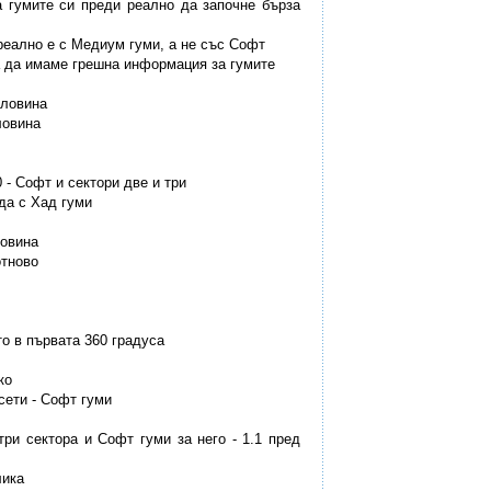
а гумите си преди реално да започне бърза
 реално е с Медиум гуми, а не със Софт
на да имаме грешна информация за гумите
оловина
ловина
0 - Софт и сектори две и три
нда с Хад гуми
ловина
отново
то в първата 360 градуса
ко
есети - Софт гуми
 три сектора и Софт гуми за него - 1.1 пред
лика