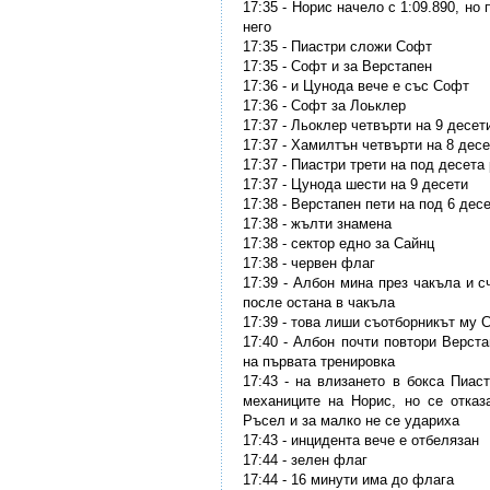
17:35 - Норис начело с 1:09.890, но
него
17:35 - Пиастри сложи Софт
17:35 - Софт и за Верстапен
17:36 - и Цунода вече е със Софт
17:36 - Софт за Лоьклер
17:37 - Льоклер четвърти на 9 десет
17:37 - Хамилтън четвърти на 8 дес
17:37 - Пиастри трети на под десета
17:37 - Цунода шести на 9 десети
17:38 - Верстапен пети на под 6 дес
17:38 - жълти знамена
17:38 - сектор едно за Сайнц
17:38 - червен флаг
17:39 - Албон мина през чакъла и с
после остана в чакъла
17:39 - това лиши съотборникът му С
17:40 - Албон почти повтори Верст
на първата тренировка
17:43 - на влизането в бокса Пиас
механиците на Норис, но се отказ
Ръсел и за малко не се удариха
17:43 - инцидента вече е отбелязан
17:44 - зелен флаг
17:44 - 16 минути има до флага