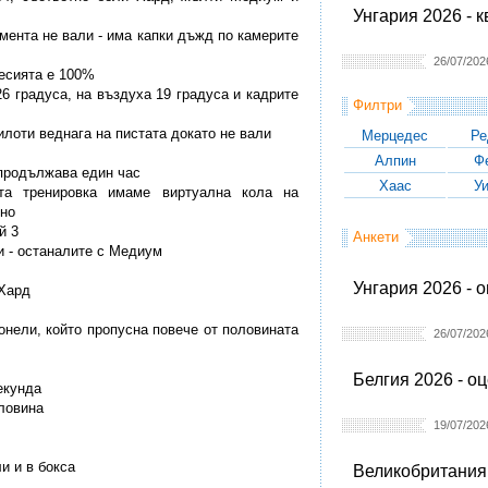
Унгария 2026 - 
омента не вали - има капки дъжд по камерите
26/07/202
сесията е 100%
26 градуса, на въздуха 19 градуса и кадрите
Филтри
илоти веднага на пистата докато не вали
Мерцедес
Ре
Алпин
Ф
 продължава един час
Хаас
У
ата тренировка имаме виртуална кола на
тно
й 3
Анкети
ми - останалите с Медиум
Унгария 2026 - 
 Хард
тонели, който пропусна повече от половината
26/07/202
Белгия 2026 - о
екунда
оловина
19/07/202
ли и в бокса
Великобритания 