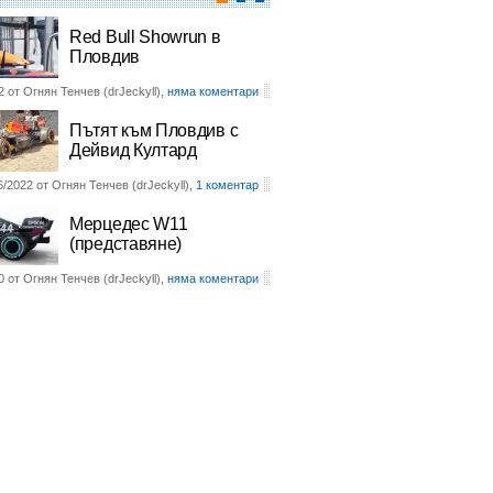
Red Bull Showrun в
Пловдив
2 от Огнян Тенчев (drJeckyll),
няма коментари
Пътят към Пловдив с
Дейвид Култард
6/2022 от Огнян Тенчев (drJeckyll),
1 коментар
Мерцедес W11
(представяне)
0 от Огнян Тенчев (drJeckyll),
няма коментари