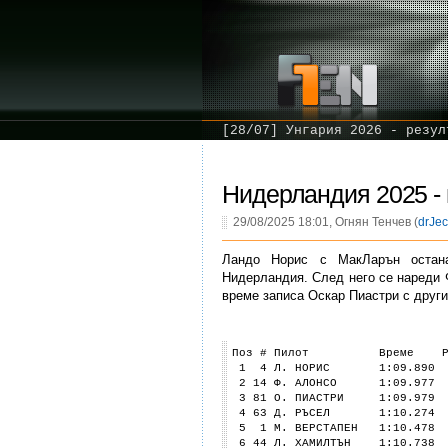
[28/07] Унгария 2026 - резул
Нидерландия 2025 - 
29/08/2025 18:01, Огнян Тенчев (
drJec
Ландо Норис с МакЛарън остан
Нидерландия. След него се нареди 
време записа Оскар Пиастри с друг
Поз # Пилот Време 
1 4 Л. НОРИС 1:09.890 0.
2 14 Ф. АЛОНСО 1:09.977 0
3 81 О. ПИАСТРИ 1:09.979 0
4 63 Д. РЪСЕЛ 1:10.274 0.
5 1 М. ВЕРСТАПЕН 1:10.478 
6 44 Л. ХАМИЛТЪН 1:10.738 