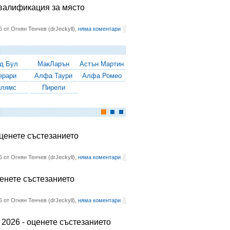
квалификация за място
6 от Огнян Тенчев (drJeckyll),
няма коментари
д Бул
МакЛарън
Астън Мартин
ерари
Алфа Таури
Алфа Ромео
илямс
Пирели
оценете състезанието
6 от Огнян Тенчев (drJeckyll),
няма коментари
ценете състезанието
6 от Огнян Тенчев (drJeckyll),
няма коментари
2026 - оценете състезанието