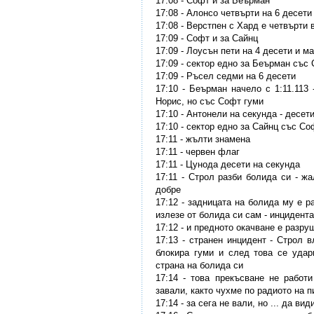
17:08 - Софт и за Беърман
17:08 - Алонсо четвърти на 6 десети
17:08 - Верстпен с Хард е четвърти 
17:09 - Софт и за Сайнц
17:09 - Лоусън пети на 4 десети и м
17:09 - сектор едно за Беърман със
17:09 - Ръсел седми на 6 десети
17:10 - Беърман начело с 1:11.113 
Норис, но със Софт гуми
17:10 - Антонели на секунда - десет
17:10 - сектор едно за Сайнц със Со
17:11 - жълти знамена
17:11 - червен флаг
17:11 - Цунода десети на секунда
17:11 - Строл разби болида си - ж
добре
17:12 - задницата на болида му е р
излезе от болида си сам - инцидента
17:12 - и предното окачване е разру
17:13 - странен инцидент - Строл 
блокира гуми и след това се удар
страна на болида си
17:14 - това прекъсване не работ
завали, както чухме по радиото на п
17:14 - за сега не вали, но ... да вид