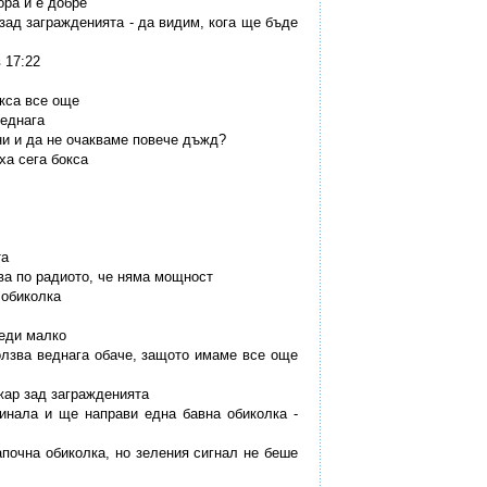
ора и е добре
 зад загражденията - да видим, кога ще бъде
 17:22
окса все още
веднага
ени и да не очакваме повече дъжд?
ха сега бокса
та
зва по радиото, че няма мощност
 обиколка
реди малко
ползва веднага обаче, защото имаме все още
джар зад загражденията
финала и ще направи една бавна обиколка -
започна обиколка, но зеления сигнал не беше