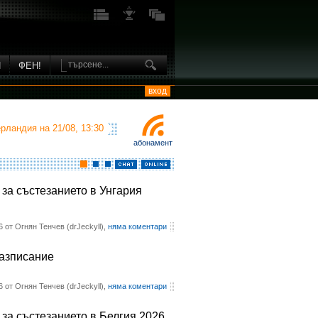
И
ФЕН!
вход
рландия на 21/08, 13:30
абонамент
 за състезанието в Унгария
6 от Огнян Тенчев (drJeckyll),
няма коментари
разписание
6 от Огнян Тенчев (drJeckyll),
няма коментари
 за състезанието в Белгия 2026