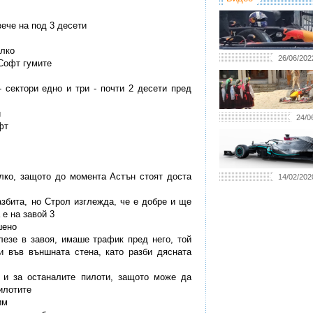
вече на под 3 десети
алко
26/06/202
 Софт гумите
- сектори едно и три - почти 2 десети пред
и
24/0
фт
алко, защото до момента Астън стоят доста
14/02/202
азбита, но Строл изглежда, че е добре и ще
 е на завой 3
шено
влезе в завоя, имаше трафик пред него, той
и във външната стена, като разби дясната
и и за останалите пилоти, защото може да
илотите
им