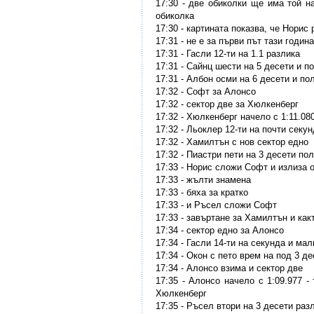
17:30 - две обиколки ще има той н
обиколка
17:30 - картината показва, че Норис
17:31 - не е за първи път тази годи
17:31 - Гасли 12-ти на 1.1 разлика
17:31 - Сайнц шести на 5 десети и п
17:31 - Албон осми на 6 десети и по
17:32 - Софт за Алонсо
17:32 - сектор две за Хюлкенберг
17:32 - Хюлкенберг начело с 1:11.08
17:32 - Льоклер 12-ти на почти секу
17:32 - Хамилтън с нов сектор едно
17:32 - Пиастри пети на 3 десети по
17:33 - Норис сложи Софт и излиза 
17:33 - жълти знамена
17:33 - бяха за кратко
17:33 - и Ръсел сложи Софт
17:33 - завъртане за Хамилтън и как
17:34 - сектор едно за Алонсо
17:34 - Гасли 14-ти на секунда и мал
17:34 - Окон с пето врем на под 3 д
17:34 - Алонсо взима и сектор две
17:35 - Алонсо начело с 1:09.977 -
Хюлкенберг
17:35 - Ръсел втори на 3 десети раз