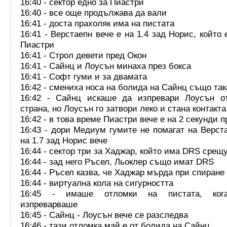
16:40 - сектор едно за Пиастри
16:40 - все още продължава да вали
16:41 - доста прахоляк има на пистата
16:41 - Верстаепн вече е на 1.4 зад Норис, който 
Пиастри
16:41 - Строл девети пред Окон
16:41 - Сайнц и Лоусън минаха през бокса
16:41 - Софт гуми и за двамата
16:42 - смениха носа на болида на Сайнц също так
16:42 - Сайнц искаше да изпревари Лоусън о
страна, но Лоусън го затвори леко и стана контакта
16:42 - в това време Пиастри вече е на 2 секунди 
16:43 - дори Медиум гумите не помагат на Верста
на 1.7 зад Норис вече
16:44 - сектор три за Хаджар, който има DRS срещ
16:44 - зад него Ръсел, Льоклер също имат DRS
16:44 - Ръсел казва, че Хаджар мърда при спиране
16:44 - виртуална кола на сигурността
16:45 - имаше отломки на пистата, ког
изпреварваше
16:45 - Сайнц - Лоусън вече се разследва
16:46 - тази отломка май е от болида на Сайнц