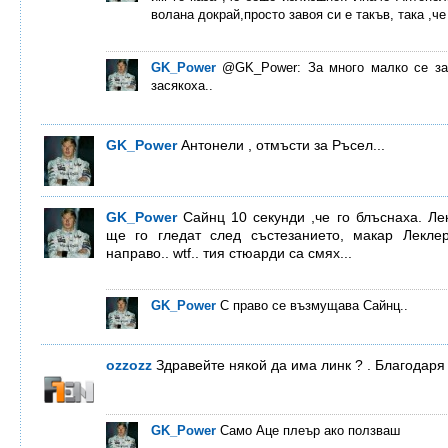
волана докрай,просто завоя си е такъв, така ,че 
GK_Power
@GK_Power: За много малко се за
засякоха..
GK_Power
Антонели , отмъсти за Ръсел...
GK_Power
Сайнц 10 секунди ,че го блъснаха. Ле
ще го гледат след състезанието, макар Лекле
направо.. wtf.. тия стюарди са смях...
GK_Power
С право се възмущава Сайнц..
ozzozz
Здравейте някой да има линк ? . Благодаря
GK_Power
Само Аце плеър ако ползваш