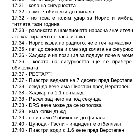
17:31 - кола на сигурността
17:32 - само 7 обиколки до финала
17:32 - но това е голям удар за Норис и амби
титлата тази година
17:33 - разликата в шампионата нарасна значителн
ако класирането се запази така
17:34 - Норис казва по радиото, че е теч на маслко
17:35 - пет до финала и сме зад колата на сигурно
17:36 - Хаджар е на позиция за подиум поне в мом
17:36 - колата на сигурността ще се прибере
обиколката
17:37 - РЕСТАРТ!
17:37 - Пиастри веднага на 7 десети пред Верстапе
17:38 - секунда вече има Пиастри пред Верстапен
17:38 - Хаджар на 1.1 по-назад
17:38 - Ръсел зад него на под секунда
17:38 - DRS вече може да се използва
17:39 - има капки дъжд
17:39 - но и само 2 обиколки до финала
17:40 - Цунода - Гасли - инцидент е отбелязан
17:40 - Пиастри води с 1.6 вече пред Верстапен