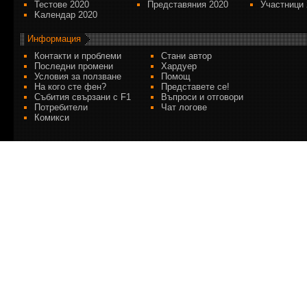
Тестове 2020
Представяния 2020
Участници 
Kалендар 2020
Информация
Контакти и проблеми
Стани автор
Последни промени
Хардуер
Условия за ползване
Помощ
На кого сте фен?
Представете се!
Събития свързани с F1
Въпроси и отговори
Потребители
Чат логове
Комикси