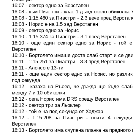
16:07 - сектор едно за Верстапен
16:08 - към Пиастри - клас 1 дъжд около обиколка 
16:08 - 1:15.460 за Пиастри - 2.3 вече пред Верстап
16:08 - Норис е на 1.5 зад Верстапен
16:09 - сектор едно за Норис
16:10 - 1:15.374 за Пиастри - 3.1 пред Верстапен
16:10 - още един сектор едно за Норис - той е
Верстапен
16:10 - Бортолето имаше доста слаб старт и се дв
16:11 - 1:15.251 за Пиастри - 3.3 пред Верстапен
16:11 - Алонсо е 13-ти
16:11 - още един сектор едно за Норис, но разлик
под секунда
16:12 - казаха на Ръсел, че дъжда ще бъде сла
между 7 и 10 обиколки
16:12 - сега Норис има DRS срещу Верстапен
16:12 - сектор три за Льоклер
16:12 - той е на под секунда от Хаджар
16:12 - 1:15.208 за Пиастри - почти 4 секунд
Верстапен
16:13 - Бортолето има счупена планка на предното