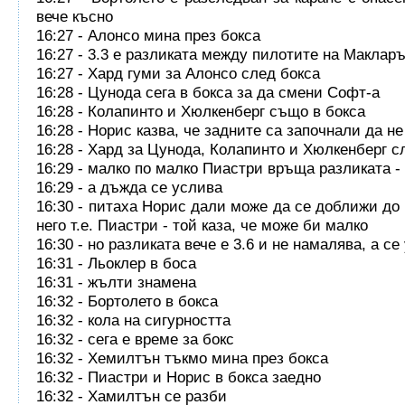
вече късно
16:27 - Алонсо мина през бокса
16:27 - 3.3 е разликата между пилотите на Маклар
16:27 - Хард гуми за Алонсо след бокса
16:28 - Цунода сега в бокса за да смени Софт-а
16:28 - Колапинто и Хюлкенберг също в бокса
16:28 - Норис казва, че задните са започнали да н
16:28 - Хард за Цунода, Колапинто и Хюлкенберг с
16:29 - малко по малко Пиастри връща разликата - 
16:29 - а дъжда се услива
16:30 - питаха Норис дали може да се доближи до 
него т.е. Пиастри - той каза, че може би малко
16:30 - но разликата вече е 3.6 и не намалява, а с
16:31 - Льоклер в боса
16:31 - жълти знамена
16:32 - Бортолето в бокса
16:32 - кола на сигурността
16:32 - сега е време за бокс
16:32 - Хемилтън тъкмо мина през бокса
16:32 - Пиастри и Норис в бокса заедно
16:32 - Хамилтън се разби