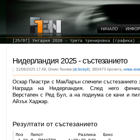
НАЧАЛО
ИНФО
[25/07] Унгария 2026 - трета тренировка (графика) .
Нидерландия 2025 - състезанието
31/08/2025 17:49, Огнян Тенчев (
drJeckyll
), 380/473 прочита,
няма ко
Оскар Пиастри с МакЛарън спечели състезанието 
Награда на Нидерландия. След него фини
Верстапен с Ред Бул, а на подиума се качи и пи
Айзък Хаджар.
Резултати от състезанието
Поз Пилот Разлика Бокс