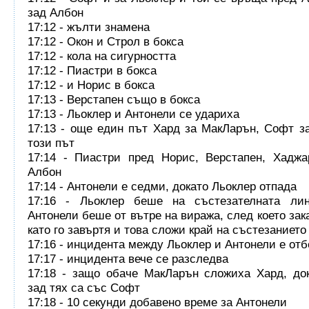
зад Албон
17:12 - жълти знамена
17:12 - Окон и Строл в бокса
17:12 - кола на сигурността
17:12 - Пиастри в бокса
17:12 - и Норис в бокса
17:13 - Верстапен също в бокса
17:13 - Льоклер и Антонели се удариха
17:13 - още един път Хард за МакЛарън, Софт з
този път
17:14 - Пиастри пред Норис, Верстапен, Хаджа
Албон
17:14 - Антонели е седми, докато Льоклер отпада
17:16 - Льоклер беше на състезателната лин
Антонели беше от вътре на виража, след което зак
като го завъртя и това сложи край на състезанието
17:16 - инцидента между Льоклер и Антонели е отб
17:17 - инцидента вече се разследва
17:18 - защо обаче МакЛарън сложиха Хард, до
зад тях са със Софт
17:18 - 10 секунди добавено време за Антонели