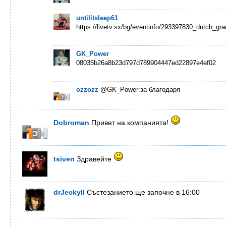
untilitsleep61
https://livetv.sx/bg/eventinfo/293397830_dutch_gr
GK_Power
08035b26a8b23d797d789904447ed22897e4ef02
ozzozz
@GK_Power:за благодаря
Dobroman
Привет на компанията!
tsiven
Здравейте
drJeckyll
Състезанието ще започне в 16:00