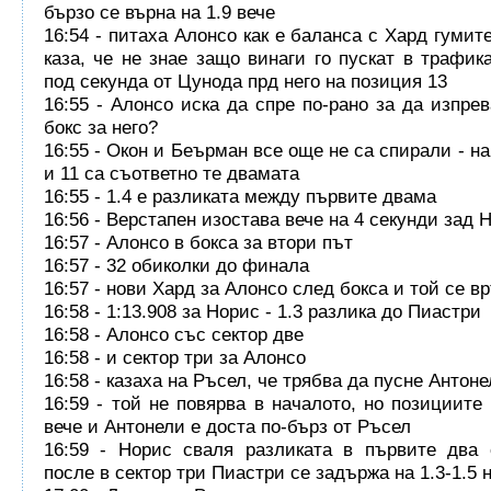
бързо се върна на 1.9 вече
16:54 - питаха Алонсо как е баланса с Хард гумит
каза, че не знае защо винаги го пускат в трафика
под секунда от Цунода прд него на позиция 13
16:55 - Алонсо иска да спре по-рано за да изпрев
бокс за него?
16:55 - Окон и Беърман все още не са спирали - н
и 11 са съответно те двамата
16:55 - 1.4 е разликата между първите двама
16:56 - Верстапен изостава вече на 4 секунди зад 
16:57 - Алонсо в бокса за втори път
16:57 - 32 обиколки до финала
16:57 - нови Хард за Алонсо след бокса и той се в
16:58 - 1:13.908 за Норис - 1.3 разлика до Пиастри
16:58 - Алонсо със сектор две
16:58 - и сектор три за Алонсо
16:58 - казаха на Ръсел, че трябва да пусне Антон
16:59 - той не повярва в началото, но позициите
вече и Антонели е доста по-бърз от Ръсел
16:59 - Норис сваля разликата в първите два 
после в сектор три Пиастри се задържа на 1.3-1.5 