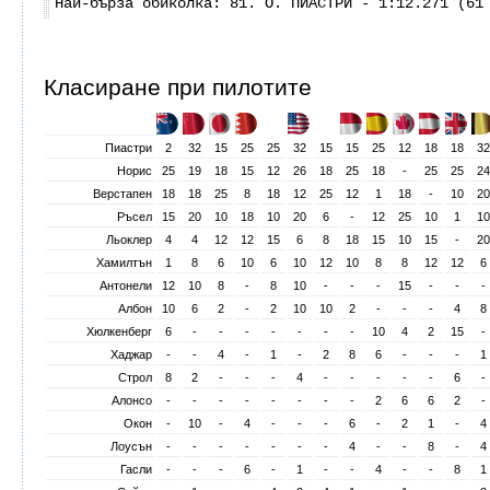
Най-бърза обиколка: 81. О. ПИАСТРИ - 1:12.271 (61
Класиране при пилотите
Пиастри
2
32
15
25
25
32
15
15
25
12
18
18
32
Норис
25
19
18
15
12
26
18
25
18
-
25
25
24
Верстапен
18
18
25
8
18
12
25
12
1
18
-
10
20
Ръсел
15
20
10
18
10
20
6
-
12
25
10
1
10
Льоклер
4
4
12
12
15
6
8
18
15
10
15
-
20
Хамилтън
1
8
6
10
6
10
12
10
8
8
12
12
6
Антонели
12
10
8
-
8
10
-
-
-
15
-
-
-
Албон
10
6
2
-
2
10
10
2
-
-
-
4
8
Хюлкенберг
6
-
-
-
-
-
-
-
10
4
2
15
-
Хаджар
-
-
4
-
1
-
2
8
6
-
-
-
1
Строл
8
2
-
-
-
4
-
-
-
-
-
6
-
Алонсо
-
-
-
-
-
-
-
-
2
6
6
2
-
Окон
-
10
-
4
-
-
-
6
-
2
1
-
4
Лоусън
-
-
-
-
-
-
-
4
-
-
8
-
4
Гасли
-
-
-
6
-
1
-
-
4
-
-
8
1