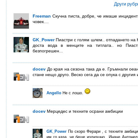
Други рубр
Freeman
Скучна писта, добре, че имаше инцидент
човек....
GK_Power
Пиастри с голям шлем.. отпадането на
доста вода в менците на титлата.. но Пиас
безпогрешен...
docev
До края на сезона така да е. Гръмнали ое
стане нещо друго. Веско сега да се опука с другия и
Angello
Не с лошо.
docev
Мерцедес и техните осрани амбиции
GK_Power
По скоро Ферари , с техните амбиц
им го каза ,че беше излизшно.. Иначе Антоне