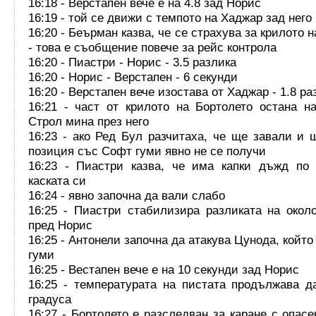
16:18 - Верстапен вече е на 4.8 зад Норис
16:19 - той се движи с темпото на Хаджар зад него
16:20 - Беърман казва, че се страхува за крилото 
- това е съобщение повече за рейс контрола
16:20 - Пиастри - Норис - 3.5 разлика
16:20 - Норис - Верстапен - 6 секунди
16:20 - Верстапен вече изостава от Хаджар - 1.8 ра
16:21 - част от крилото на Бортолето остана н
Строл мина през него
16:23 - ако Ред Бул разчитаха, че ще завали и 
позиция със Софт гуми явно не се получи
16:23 - Пиастри казва, че има капки дъжд по 
каската си
16:24 - явно започна да вали слабо
16:25 - Пиастри стабилизира разликата на окол
пред Норис
16:25 - Антонели започна да атакува Цунода, койт
гуми
16:25 - Вестапен вече е на 10 секунди зад Норис
16:25 - температурата на пистата продължава д
градуса
16:27 - Бортолето е разследван за каране с опасе