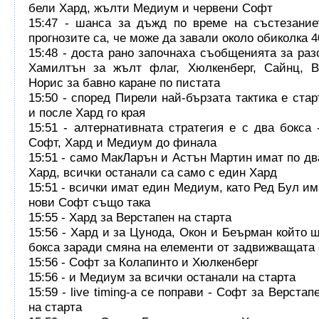
бели Хард, жълти Медиум и червени Софт
15:47 - шанса за дъжд по време на състезание
прогнозите са, че може да завали около обиколка 4
15:48 - доста рано започнаха съобщенията за раз
Хамилтън за жълт флаг, Хюлкенберг, Сайнц, В
Норис за бавно каране по пистата
15:50 - според Пирели най-бързата тактика е ста
и после Хард го края
15:51 - алтернативната стратегия е с два бокса 
Софт, Хард и Медиум до финала
15:51 - само МакЛарън и Астън Мартин имат по дв
Хард, всички останали са само с един Хард
15:51 - всички имат един Медиум, като Ред Бул им
нови Софт също така
15:55 - Хард за Верстапен на старта
15:56 - Хард и за Цунода, Окон и Беърман който щ
бокса заради смяна на елементи от задвижващата
15:56 - Софт за Колапинто и Хюлкенберг
15:56 - и Медиум за всички останали на старта
15:59 - live timing-а се поправи - Софт за Верста
на старта