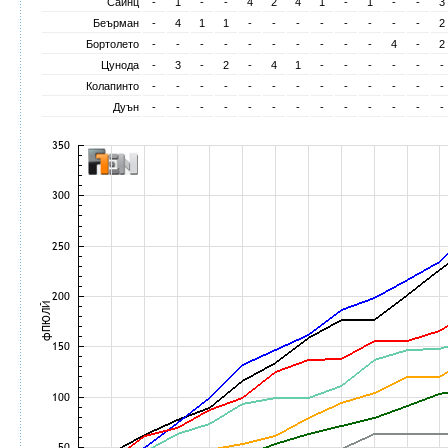
Сайнц
-
1
-
-
4
2
4
1
-
1
-
-
3
Беърман
-
4
1
1
-
-
-
-
-
-
-
-
2
Бортолето
-
-
-
-
-
-
-
-
-
-
4
-
2
Цунода
-
3
-
2
-
4
1
-
-
-
-
-
-
Колапинто
-
-
-
-
-
-
-
-
-
-
-
-
-
Дуън
-
-
-
-
-
-
-
-
-
-
-
-
-