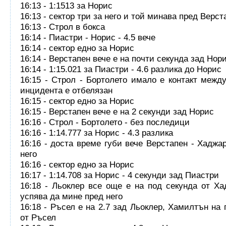
16:13 - 1:1513 за Норис
16:13 - сектор три за него и той минава пред Верст
16:13 - Строл в бокса
16:14 - Пиастри - Норис - 4.5 вече
16:14 - сектор едно за Норис
16:14 - Верстапен вече е на почти секунда зад Нор
16:14 - 1:15.021 за Пиастри - 4.6 разлика до Норис
16:15 - Строл - Бортолето имало е контакт межд
инцидента е отбелязан
16:15 - сектор едно за Норис
16:15 - Верстапен вече е на 2 секунди зад Норис
16:16 - Строл - Бортолето - без последици
16:16 - 1:14.777 за Норис - 4.3 разлика
16:16 - доста време губи вече Верстапен - Хаджар
него
16:16 - сектор едно за Норис
16:17 - 1:14.708 за Норис - 4 секунди зад Пиастри
16:18 - Льоклер все още е на под секунда от Ха
успява да мине пред него
16:18 - Ръсел е на 2.7 зад Льоклер, Хамилтън на 
от Ръсел