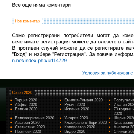
Все още няма коментари
Нов коментар
Само регистрирани потребители могат да комен
вече имате регистрация можете да влезете в сайта
В противен случай можете да се регистирате кат
"Вход" и избере "Регистрация". За повече инфор
n.net/index.php/url14729
Условия за публикуване
Сезон 2020
Турция 2020
Емилия-Романя 2020
Португалия
Айфел 2020
Русия 2020
Италия 20
Белгия 2020
Испания 2020
70 години 
2020
Великобритания 2020
Унгария 2020
Щирия 202
Австрия 2020
Класиране отбори 2020
Класиране
Статистики 2020
Калкулатор 2020
Анализи 2
Прогнози 2020
Видео 2020
Снимки 20