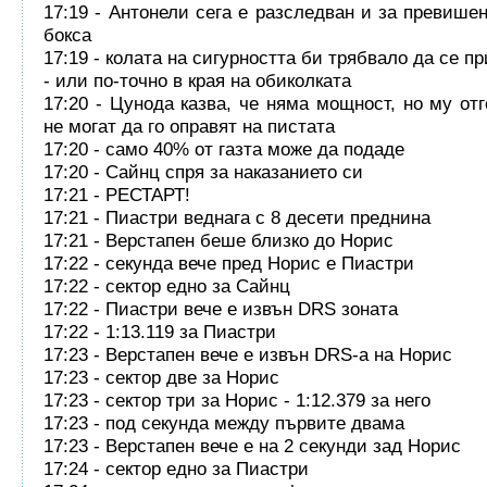
17:19 - Антонели сега е разследван и за превишен
бокса
17:19 - колата на сигурността би трябвало да се п
- или по-точно в края на обиколката
17:20 - Цунода казва, че няма мощност, но му отг
не могат да го оправят на пистата
17:20 - само 40% от газта може да подаде
17:20 - Сайнц спря за наказанието си
17:21 - РЕСТАРТ!
17:21 - Пиастри веднага с 8 десети преднина
17:21 - Верстапен беше близко до Норис
17:22 - секунда вече пред Норис е Пиастри
17:22 - сектор едно за Сайнц
17:22 - Пиастри вече е извън DRS зоната
17:22 - 1:13.119 за Пиастри
17:23 - Верстапен вече е извън DRS-а на Норис
17:23 - сектор две за Норис
17:23 - сектор три за Норис - 1:12.379 за него
17:23 - под секунда между първите двама
17:23 - Верстапен вече е на 2 секунди зад Норис
17:24 - сектор едно за Пиастри