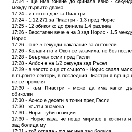
17:24 - ще има гонене до финала явно - секунд
между първите двама
17:24 - и сектор две за Пиастри
17:24 - 1:12.271 за Пиастри - 1.3 пред Норис
17:25 - 12 обиколко до финала 1.4 разлика
17:26 - Верстапен вече е на 3 зад Норис - 1.5 меж
Норис
17:26 - още 5 секунди наказание за Антонели
17:26 - Колапинто и Окон се закачиха, но без посл
17:28 - Беърман осми пред Гасли
17:28 - Албон е на 1/2 секунда зад Ръсел
17:29 - в челото още от същото - Норис сваля мал
в първите сектори, в последния Пиастри я връща 
не се променя
17:30 - към Пиастри - може да има капки д
обиколки
17:30 - Аонсо е десети в точки пред Гасли
17:30 - жълти знамена
17:30 - Норис губи позиции
17:30 - Норис каза, че нещо мирише в кокпита 
зад болида му
17:31 - той отпада - пушек има зад болида