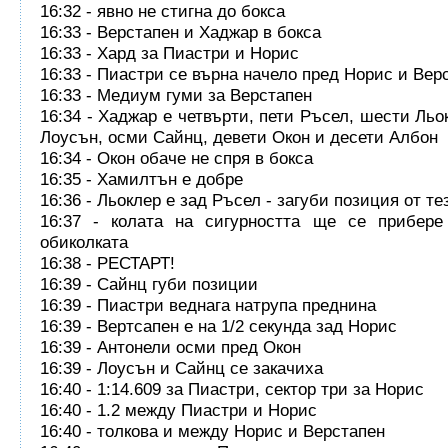
16:32 - явно не стигна до бокса
16:33 - Верстапен и Хаджар в бокса
16:33 - Хард за Пиастри и Норис
16:33 - Пиастри се върна начело пред Норис и Вер
16:33 - Медиум гуми за Верстапен
16:34 - Хаджар е четвърти, пети Ръсел, шести Льо
Лоусън, осми Сайнц, девети Окон и десети Албон
16:34 - Окон обаче не спря в бокса
16:35 - Хамилтън е добре
16:36 - Льоклер е зад Ръсел - загуби позиция от те
16:37 - колата на сигурността ще се прибере
обиколката
16:38 - РЕСТАРТ!
16:39 - Сайнц губи позиции
16:39 - Пиастри веднага натрупа преднина
16:39 - Вертсапен е на 1/2 секунда зад Норис
16:39 - Антонели осми пред Окон
16:39 - Лоусън и Сайнц се закачиха
16:40 - 1:14.609 за Пиастри, сектор три за Норис
16:40 - 1.2 между Пиастри и Норис
16:40 - толкова и между Норис и Верстапен