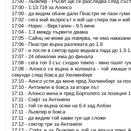
17:00 - Льоклер - Ръсел ще се разследва след със
17:00 - 1:13.719 за Алонсо
17:00 - да видим обаче дали Пиастри не пази гуми
17:02 - сега май въпросът е кой ще спира пак и ко
17:04 - Норис - Верстапен - 9.5 вече
17:04 - 1.3 между първите двама
17:05 - Сайнц не може да повярва, че има наказани
17:06 - Пиастри върна разликата до 1.8
17:07 - и после в сектор едно веднага пада до 1.3-1
17:07 - 24 обиколки има до финала
17:08 - сега топ 3 със сходно темпо - явно пазят г
17:08 - Алонсо се върна в колоната - той имаше п
секунди след бокса до Хюлкенберг
17:10 - Аонсо успя да мине пред Хюлкенберг за по
17:10 - Антонели в бокса за втори път
17:11 - Алонсо мина и пред Бортолето за позиция 1
17:11 - Софт за Антонели
17:11 - той се върна осми на 6.4 зад Албон
17:11 - Льоклер в бокса
17:11 - да видим той какви гуи ще сложи
17:12 - сектор три за Антонели
17:12 - Софт и за Льоклер и той се връща пред А