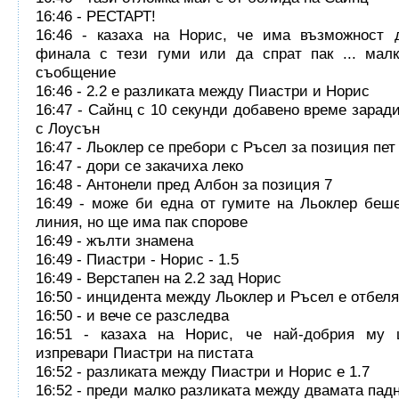
16:46 - РЕСТАРТ!
16:46 - казаха на Норис, че има възможност 
финала с тези гуми или да спрат пак ... малк
съобщение
16:46 - 2.2 е разликата между Пиастри и Норис
16:47 - Сайнц с 10 секунди добавено време зарад
с Лоусън
16:47 - Льоклер се пребори с Ръсел за позиция пет
16:47 - дори се закачиха леко
16:48 - Антонели пред Албон за позиция 7
16:49 - може би една от гумите на Льоклер беш
линия, но ще има пак спорове
16:49 - жълти знамена
16:49 - Пиастри - Норис - 1.5
16:49 - Верстапен на 2.2 зад Норис
16:50 - инцидента между Льоклер и Ръсел е отбел
16:50 - и вече се разследва
16:51 - казаха на Норис, че най-добрия му
изпревари Пиастри на пистата
16:52 - разликата между Пиастри и Норис е 1.7
16:52 - преди малко разликата между двамата падн