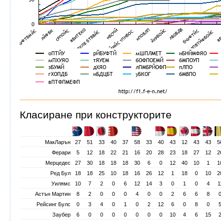
Класиране при конструкторите
МакЛарън
27
51
33
40
37
58
33
40
43
12
43
43
5
Ферари
5
12
18
22
21
16
20
28
23
18
27
12
2
Мерцедес
27
30
18
18
18
30
6
0
12
40
10
1
1
Ред Бул
18
18
25
10
18
16
26
12
1
18
0
10
2
Уилямс
10
7
2
0
6
12
14
3
0
1
0
4
1
Астън Мартин
8
2
0
0
0
4
0
0
2
6
6
8
Рейсинг Булс
0
3
4
0
1
0
2
12
6
0
8
0
Заубер
6
0
0
0
0
0
0
0
10
4
6
15