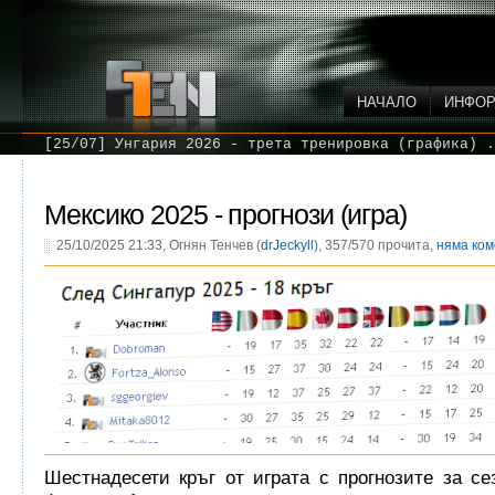
НАЧАЛО
ИНФО
[25/07] Унгария 2026 - трета тренировка (графика) .
Мексико 2025 - прогнози (игра)
25/10/2025 21:33, Огнян Тенчев (
drJeckyll
), 357/570 прочита,
няма ко
Шестнадесети кръг от играта с прогнозите за се