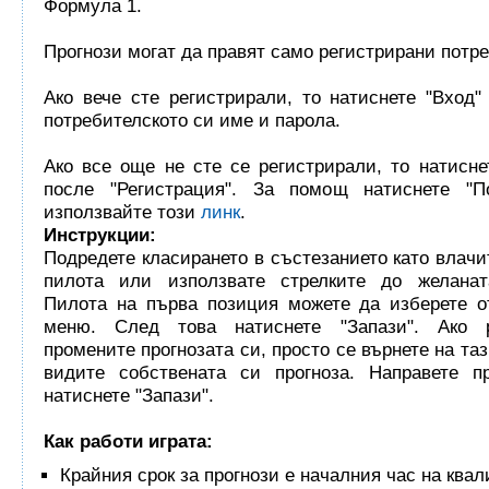
Формула 1.
Прогнози могат да правят само регистрирани потр
Ако вече сте регистрирали, то натиснете "Вход"
потребителското си име и парола.
Ако все още не сте се регистрирали, то натисне
после "Регистрация". За помощ натиснете "
използвайте този
линк
.
Инструкции:
Подредете класирането в състезанието като влачи
пилота или използвате стрелките до желанат
Пилота на първа позиция можете да изберете о
меню. След това натиснете "Запази". Ако
промените прогнозата си, просто се върнете на та
видите собствената си прогноза. Направете п
натиснете "Запази".
Как работи играта:
Крайния срок за прогнози е началния час на ква