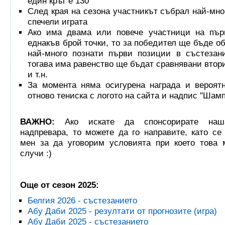
един кръг е 130
След края на сезона участникът събрал най-мно
спечели играта
Ако има двама или повече участници на пър
еднакъв брой точки, то за победител ще бъде об
най-много познати първи позиции в състезан
тогава има равенство ще бъдат сравнявани втор
и т.н.
За момента няма осигурена награда и вероят
отново тениска с логото на сайта и надпис "Шам
ВАЖНО:
Ако искате да спонсорирате наш
надпревара, то можете да го направите, като се
мен за да уговорим условията при което това 
случи :)
Още от сезон 2025:
Белгия 2026 - състезанието
Абу Даби 2025 - резултати от прогнозите (игра)
Абу Даби 2025 - състезанието