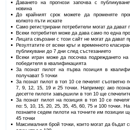
Даването на прогнози започва с публикуване
новина
До крайният срок можете да променяте прог
колкото пъти искате
Само регистрирани потребители могат да дават 
Всеки потребител може да дава само по една про
Лицата свързани с този сайт не могат да дават п
Резултатите от всеки кръг и временното класира
публикувани до 7 дни след състезанието
Всеки играч може да посочва подреждането на
победителя в квалификацията
За познат пилот на първа позиция в квалифи
получават 5 точки
За познат пилот в топ 10 се печелят съответно по:
7, 9, 12, 15, 19 и 25 точки. Например: ако позн
десетте пилоти завършили в топ 10 ще спечелите
За познат пилот на позиция в топ 10 се печеля
по: 5, 10, 15, 20, 25, 35, 45, 60, 75 и 100 точки. 
познаете седем пилоти на точните им позиции щ
45 точки
Максималния брой точки, които могат да бъдат с