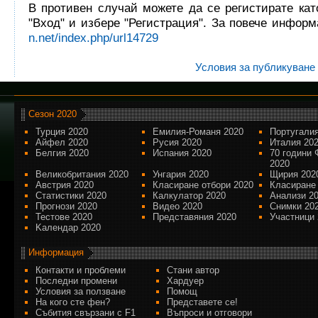
В противен случай можете да се регистирате кат
"Вход" и избере "Регистрация". За повече инфор
n.net/index.php/url14729
Условия за публикуване
Сезон 2020
Турция 2020
Емилия-Романя 2020
Португалия
Айфел 2020
Русия 2020
Италия 20
Белгия 2020
Испания 2020
70 години 
2020
Великобритания 2020
Унгария 2020
Щирия 202
Австрия 2020
Класиране отбори 2020
Класиране
Статистики 2020
Калкулатор 2020
Анализи 2
Прогнози 2020
Видео 2020
Снимки 20
Тестове 2020
Представяния 2020
Участници 
Kалендар 2020
Информация
Контакти и проблеми
Стани автор
Последни промени
Хардуер
Условия за ползване
Помощ
На кого сте фен?
Представете се!
Събития свързани с F1
Въпроси и отговори