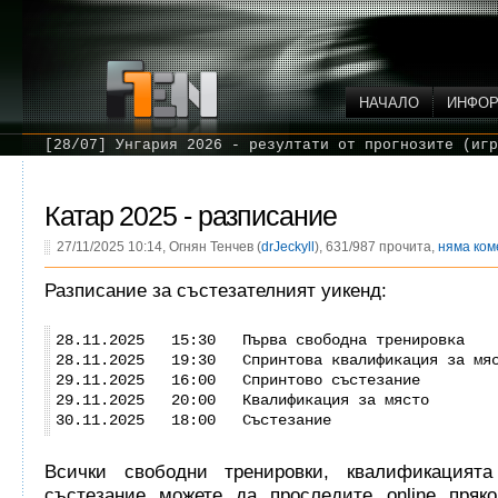
НАЧАЛО
ИНФО
[28/07] Унгария 2026 - резултати от прогнозите (игр
Катар 2025 - разписание
27/11/2025 10:14, Огнян Тенчев (
drJeckyll
), 631/987 прочита,
няма ком
Разписание за състезателният уикенд:
28.11.2025 15:30 Първа свободна тренировка
28.11.2025 19:30 Спринтова квалификация за мя
29.11.2025 16:00 Спринтово състезание
29.11.2025 20:00 Квалификация за място
30.11.2025 18:00 Състезание
Всички свободни тренировки, квалификацият
състезание можете да проследите online пряко