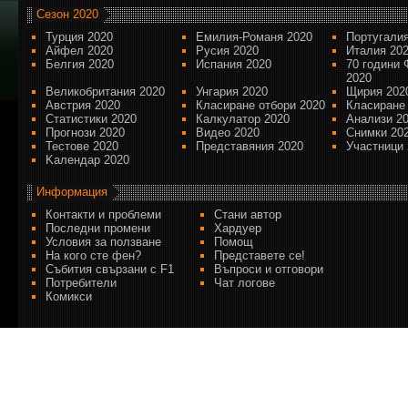
Сезон 2020
Турция 2020
Емилия-Романя 2020
Португалия
Айфел 2020
Русия 2020
Италия 20
Белгия 2020
Испания 2020
70 години 
2020
Великобритания 2020
Унгария 2020
Щирия 202
Австрия 2020
Класиране отбори 2020
Класиране
Статистики 2020
Калкулатор 2020
Анализи 2
Прогнози 2020
Видео 2020
Снимки 20
Тестове 2020
Представяния 2020
Участници 
Kалендар 2020
Информация
Контакти и проблеми
Стани автор
Последни промени
Хардуер
Условия за ползване
Помощ
На кого сте фен?
Представете се!
Събития свързани с F1
Въпроси и отговори
Потребители
Чат логове
Комикси