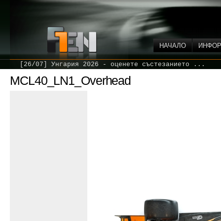
НАЧАЛО
ИНФО
[26/07] Унгария 2026 - оценете състезанието ...
MCL40_LN1_Overhead