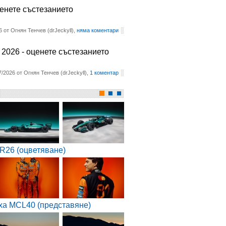
ценете състезанието
6 от Огнян Тенчев (drJeckyll),
няма коментари
2026 - оценете състезанието
7/2026 от Огнян Тенчев (drJeckyll),
1 коментар
R26 (оцветяване)
ха MCL40 (представяне)