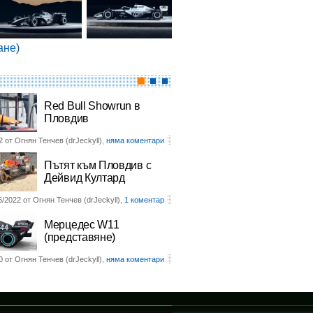
ане)
Red Bull Showrun в
Пловдив
2 от Огнян Тенчев (drJeckyll),
няма коментари
Пътят към Пловдив с
Дейвид Култард
6/2022 от Огнян Тенчев (drJeckyll),
1 коментар
Мерцедес W11
(представяне)
0 от Огнян Тенчев (drJeckyll),
няма коментари