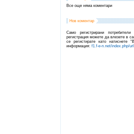
Все още няма коментари
Нов коментар
Само регистрирани потребители
регистрация можете да влезете в са
се регистирате като натиснете "
информация:
f1.f-e-n.net/index.php/ur