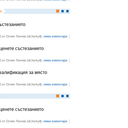
и
състезанието
6 от Огнян Тенчев (drJeckyll),
няма коментари
оценете състезанието
6 от Огнян Тенчев (drJeckyll),
няма коментари
квалификация за място
6 от Огнян Тенчев (drJeckyll),
няма коментари
оценете състезанието
6 от Огнян Тенчев (drJeckyll),
няма коментари