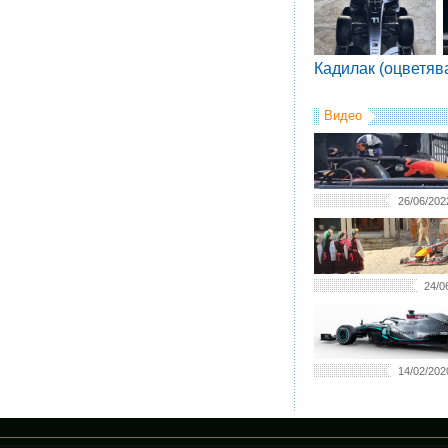
Кадилак (оцветяв
Видео
26/06/202
24/0
14/02/202