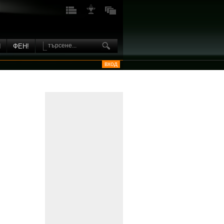
И
ФЕН!
вход