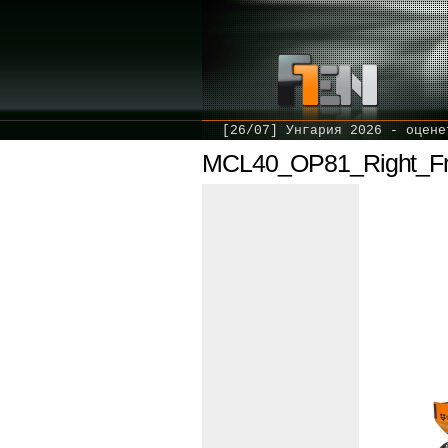
[26/07] Унгария 2026 - оцене
MCL40_OP81_Right_Fr