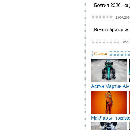
Белгия 2026 - о
19/07/202
Великобритания 
05/0
Снимки
Астън Мартин AM
МакЛарън показа