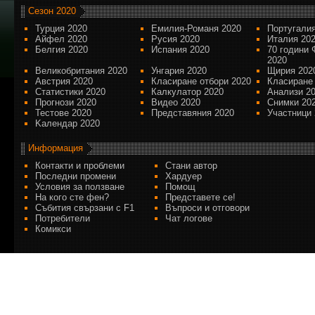
Сезон 2020
Турция 2020
Емилия-Романя 2020
Португалия
Айфел 2020
Русия 2020
Италия 20
Белгия 2020
Испания 2020
70 години 
2020
Великобритания 2020
Унгария 2020
Щирия 202
Австрия 2020
Класиране отбори 2020
Класиране
Статистики 2020
Калкулатор 2020
Анализи 2
Прогнози 2020
Видео 2020
Снимки 20
Тестове 2020
Представяния 2020
Участници 
Kалендар 2020
Информация
Контакти и проблеми
Стани автор
Последни промени
Хардуер
Условия за ползване
Помощ
На кого сте фен?
Представете се!
Събития свързани с F1
Въпроси и отговори
Потребители
Чат логове
Комикси