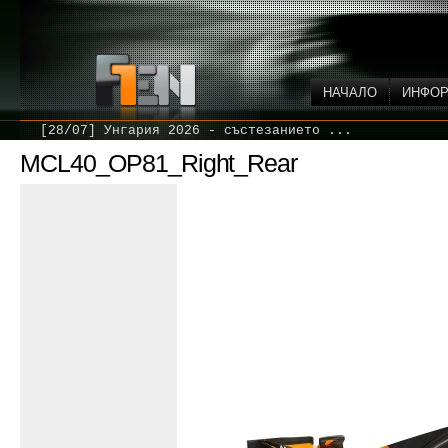
НАЧАЛО
ИНФО
[28/07] Унгария 2026 - състезанието ...
MCL40_OP81_Right_Rear