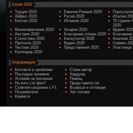
Сезон 2020
Турция 2020
Емилия-Романя 2020
Португалия
Айфел 2020
Русия 2020
Италия 20
Белгия 2020
Испания 2020
70 години 
2020
Великобритания 2020
Унгария 2020
Щирия 202
Австрия 2020
Класиране отбори 2020
Класиране
Статистики 2020
Калкулатор 2020
Анализи 2
Прогнози 2020
Видео 2020
Снимки 20
Тестове 2020
Представяния 2020
Участници 
Kалендар 2020
Информация
Контакти и проблеми
Стани автор
Последни промени
Хардуер
Условия за ползване
Помощ
На кого сте фен?
Представете се!
Събития свързани с F1
Въпроси и отговори
Потребители
Чат логове
Комикси