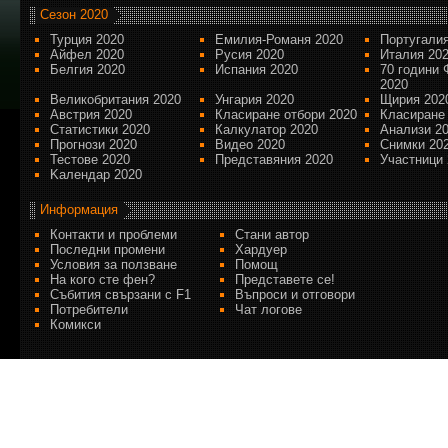
Сезон 2020
Турция 2020
Емилия-Романя 2020
Португалия
Айфел 2020
Русия 2020
Италия 20
Белгия 2020
Испания 2020
70 години 
2020
Великобритания 2020
Унгария 2020
Щирия 202
Австрия 2020
Класиране отбори 2020
Класиране
Статистики 2020
Калкулатор 2020
Анализи 2
Прогнози 2020
Видео 2020
Снимки 20
Тестове 2020
Представяния 2020
Участници 
Kалендар 2020
Информация
Контакти и проблеми
Стани автор
Последни промени
Хардуер
Условия за ползване
Помощ
На кого сте фен?
Представете се!
Събития свързани с F1
Въпроси и отговори
Потребители
Чат логове
Комикси