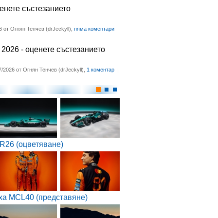
ценете състезанието
6 от Огнян Тенчев (drJeckyll),
няма коментари
2026 - оценете състезанието
7/2026 от Огнян Тенчев (drJeckyll),
1 коментар
R26 (оцветяване)
ха MCL40 (представяне)