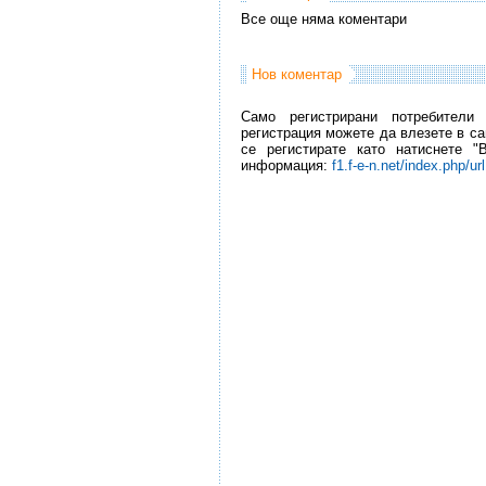
Все още няма коментари
Нов коментар
Само регистрирани потребители
регистрация можете да влезете в са
се регистирате като натиснете "
информация:
f1.f-e-n.net/index.php/ur