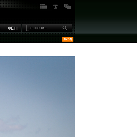
И
ФЕН!
вход