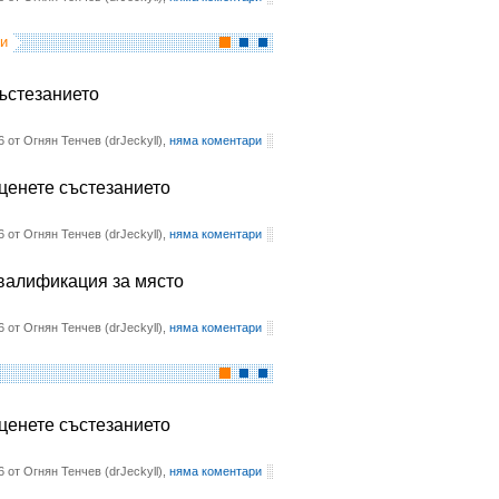
и
състезанието
6 от Огнян Тенчев (drJeckyll),
няма коментари
оценете състезанието
6 от Огнян Тенчев (drJeckyll),
няма коментари
квалификация за място
6 от Огнян Тенчев (drJeckyll),
няма коментари
оценете състезанието
6 от Огнян Тенчев (drJeckyll),
няма коментари