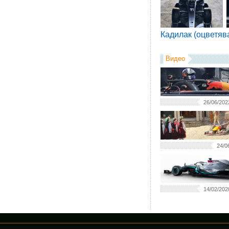
Кадилак (оцветяв
Видео
26/06/202
24/0
14/02/202