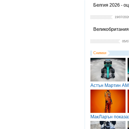
Белгия 2026 - о
19/07/202
Великобритания 
05/0
Снимки
Астън Мартин AM
МакЛарън показа