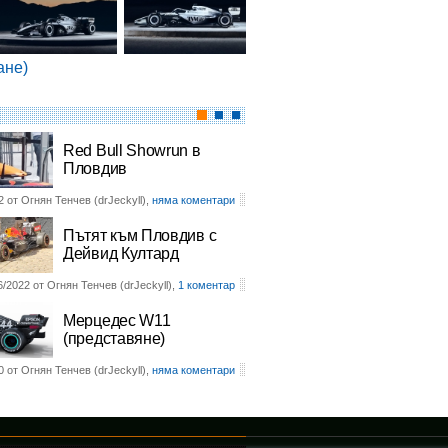
ане)
Red Bull Showrun в
Пловдив
2 от Огнян Тенчев (drJeckyll),
няма коментари
Пътят към Пловдив с
Дейвид Култард
6/2022 от Огнян Тенчев (drJeckyll),
1 коментар
Мерцедес W11
(представяне)
0 от Огнян Тенчев (drJeckyll),
няма коментари