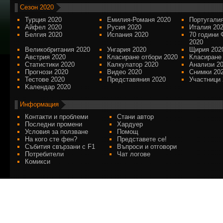
Сезон 2020
Турция 2020
Емилия-Романя 2020
Португалия
Айфел 2020
Русия 2020
Италия 20
Белгия 2020
Испания 2020
70 години 
2020
Великобритания 2020
Унгария 2020
Щирия 202
Австрия 2020
Класиране отбори 2020
Класиране
Статистики 2020
Калкулатор 2020
Анализи 2
Прогнози 2020
Видео 2020
Снимки 20
Тестове 2020
Представяния 2020
Участници 
Kалендар 2020
Информация
Контакти и проблеми
Стани автор
Последни промени
Хардуер
Условия за ползване
Помощ
На кого сте фен?
Представете се!
Събития свързани с F1
Въпроси и отговори
Потребители
Чат логове
Комикси