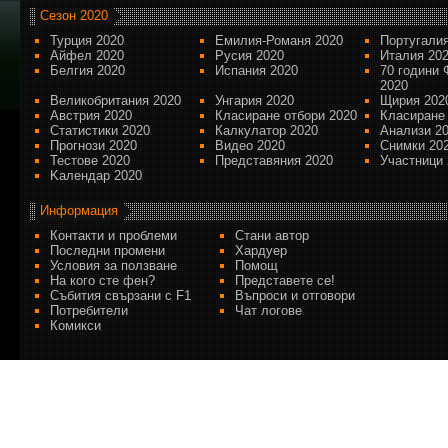
Сезон 2020
Турция 2020
Емилия-Романя 2020
Португалия
Айфел 2020
Русия 2020
Италия 20
Белгия 2020
Испания 2020
70 години 
2020
Великобритания 2020
Унгария 2020
Щирия 202
Австрия 2020
Класиране отбори 2020
Класиране
Статистики 2020
Калкулатор 2020
Анализи 2
Прогнози 2020
Видео 2020
Снимки 20
Тестове 2020
Представяния 2020
Участници 
Kалендар 2020
Информация
Контакти и проблеми
Стани автор
Последни промени
Хардуер
Условия за ползване
Помощ
На кого сте фен?
Представете се!
Събития свързани с F1
Въпроси и отговори
Потребители
Чат логове
Комикси