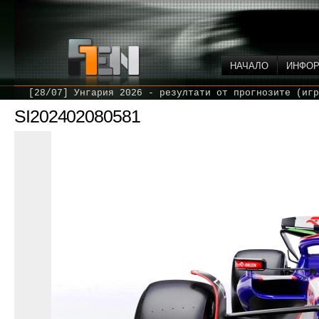
НАЧАЛО
ИНФО
[28/07] Унгария 2026 - резултати от прогнозите (игр
SI202402080581