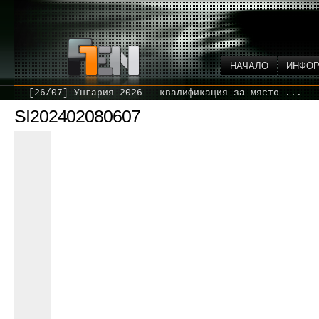
НАЧАЛО
ИНФО
[26/07] Унгария 2026 - квалификация за място ...
SI202402080607