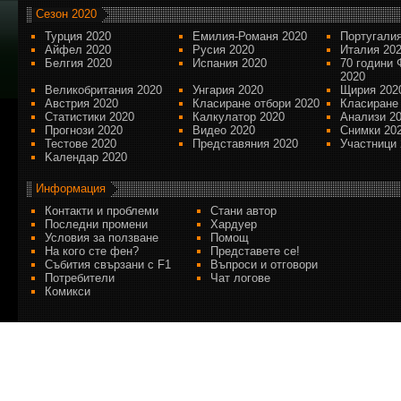
Сезон 2020
Турция 2020
Емилия-Романя 2020
Португалия
Айфел 2020
Русия 2020
Италия 20
Белгия 2020
Испания 2020
70 години 
2020
Великобритания 2020
Унгария 2020
Щирия 202
Австрия 2020
Класиране отбори 2020
Класиране
Статистики 2020
Калкулатор 2020
Анализи 2
Прогнози 2020
Видео 2020
Снимки 20
Тестове 2020
Представяния 2020
Участници 
Kалендар 2020
Информация
Контакти и проблеми
Стани автор
Последни промени
Хардуер
Условия за ползване
Помощ
На кого сте фен?
Представете се!
Събития свързани с F1
Въпроси и отговори
Потребители
Чат логове
Комикси