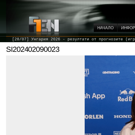
НАЧАЛО
ИНФО
[28/07] Унгария 2026 - резултати от прогнозите (игр
SI202402090023