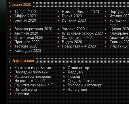
Сезон 2020
Турция 2020
Емилия-Романя 2020
Португалия
Айфел 2020
Русия 2020
Италия 20
Белгия 2020
Испания 2020
70 години 
2020
Великобритания 2020
Унгария 2020
Щирия 202
Австрия 2020
Класиране отбори 2020
Класиране
Статистики 2020
Калкулатор 2020
Анализи 2
Прогнози 2020
Видео 2020
Снимки 20
Тестове 2020
Представяния 2020
Участници 
Kалендар 2020
Информация
Контакти и проблеми
Стани автор
Последни промени
Хардуер
Условия за ползване
Помощ
На кого сте фен?
Представете се!
Събития свързани с F1
Въпроси и отговори
Потребители
Чат логове
Комикси