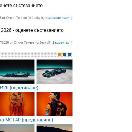
ценете състезанието
6 от Огнян Тенчев (drJeckyll),
няма коментари
2026 - оценете състезанието
7/2026 от Огнян Тенчев (drJeckyll),
1 коментар
R26 (оцветяване)
ха MCL40 (представяне)