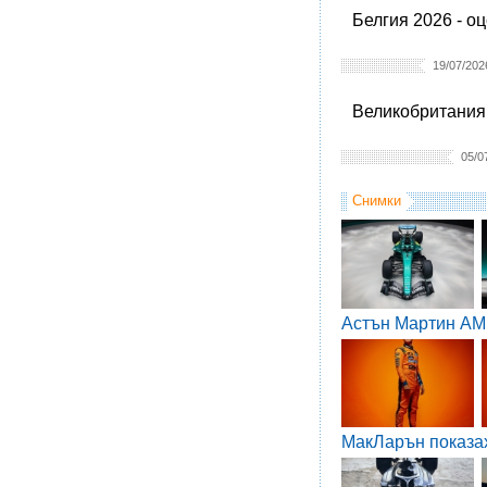
Белгия 2026 - о
19/07/202
Великобритания 
05/0
Снимки
Астън Мартин AM
МакЛарън показа