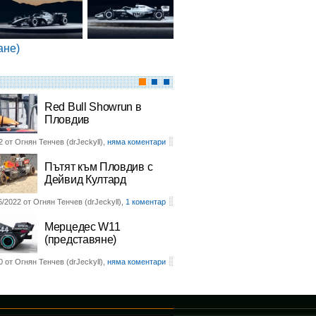
ане)
Red Bull Showrun в
Пловдив
2 от Огнян Тенчев (drJeckyll),
няма коментари
Пътят към Пловдив с
Дейвид Култард
6/2022 от Огнян Тенчев (drJeckyll),
1 коментар
Мерцедес W11
(представяне)
0 от Огнян Тенчев (drJeckyll),
няма коментари