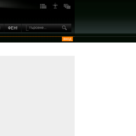
И
ФЕН!
вход