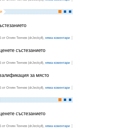
и
състезанието
6 от Огнян Тенчев (drJeckyll),
няма коментари
оценете състезанието
6 от Огнян Тенчев (drJeckyll),
няма коментари
квалификация за място
6 от Огнян Тенчев (drJeckyll),
няма коментари
оценете състезанието
6 от Огнян Тенчев (drJeckyll),
няма коментари