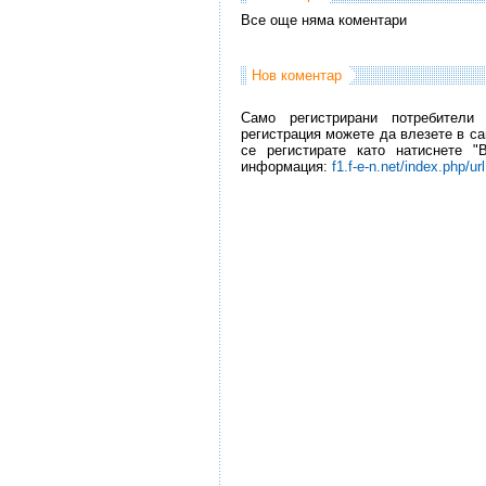
Все още няма коментари
Нов коментар
Само регистрирани потребители
регистрация можете да влезете в са
се регистирате като натиснете "
информация:
f1.f-e-n.net/index.php/ur