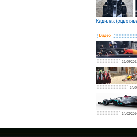
Кадилак (оцветяв
Видео
26/06/202
24/0
14/02/202