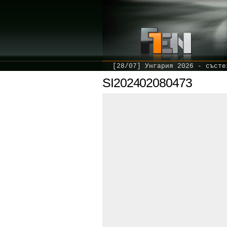
[28/07] Унгария 2026 - състе
SI202402080473