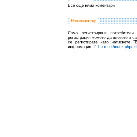
Все още няма коментари
Нов коментар
Само регистрирани потребители
регистрация можете да влезете в са
се регистирате като натиснете "
информация:
f1.f-e-n.net/index.php/ur