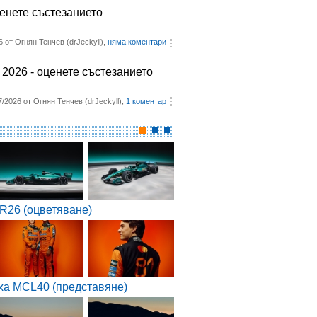
ценете състезанието
6 от Огнян Тенчев (drJeckyll),
няма коментари
2026 - оценете състезанието
7/2026 от Огнян Тенчев (drJeckyll),
1 коментар
R26 (оцветяване)
ха MCL40 (представяне)