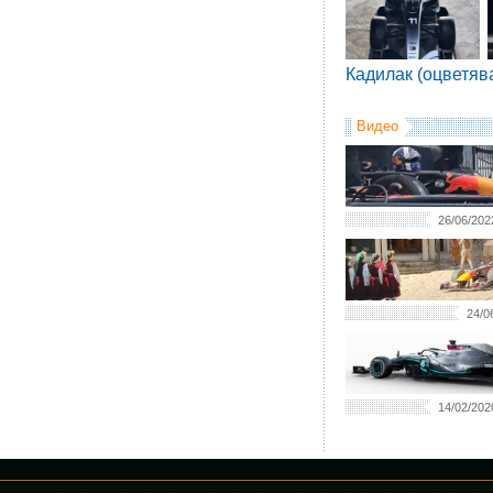
Кадилак (оцветяв
Видео
26/06/202
24/0
14/02/202