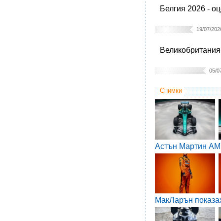
Белгия 2026 - о
19/07/202
Великобритания 
05/0
Снимки
Астън Мартин AM
МакЛарън показа