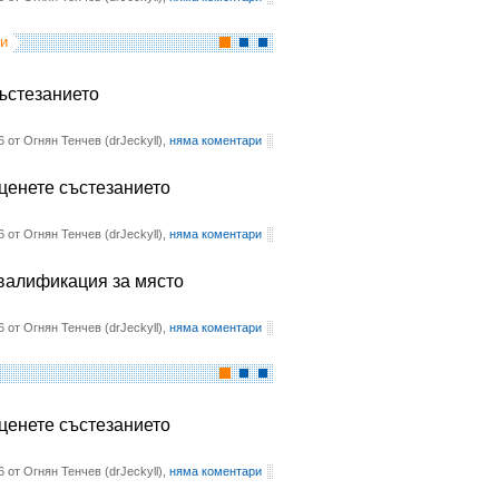
и
състезанието
6 от Огнян Тенчев (drJeckyll),
няма коментари
оценете състезанието
6 от Огнян Тенчев (drJeckyll),
няма коментари
квалификация за място
6 от Огнян Тенчев (drJeckyll),
няма коментари
оценете състезанието
6 от Огнян Тенчев (drJeckyll),
няма коментари