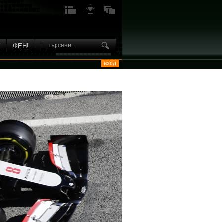
И
ФЕН!
вход