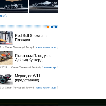
ане)
Red Bull Showrun в
Пловдив
2 от Огнян Тенчев (drJeckyll),
няма коментари
Пътят към Пловдив с
Дейвид Култард
6/2022 от Огнян Тенчев (drJeckyll),
1 коментар
Мерцедес W11
(представяне)
0 от Огнян Тенчев (drJeckyll),
няма коментари