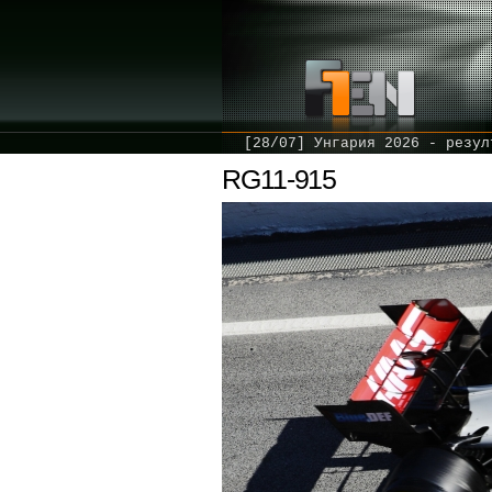
[28/07] Унгария 2026 - резул
RG11-915