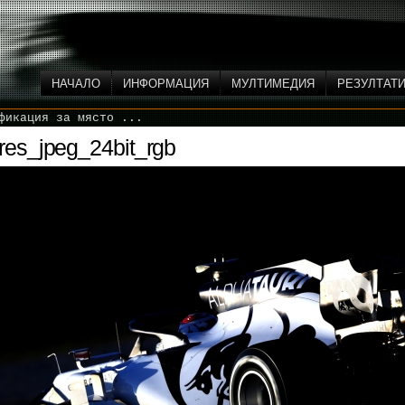
НАЧАЛО
ИНФОРМАЦИЯ
МУЛТИМЕДИЯ
РЕЗУЛТАТ
фикация за място ...
es_jpeg_24bit_rgb