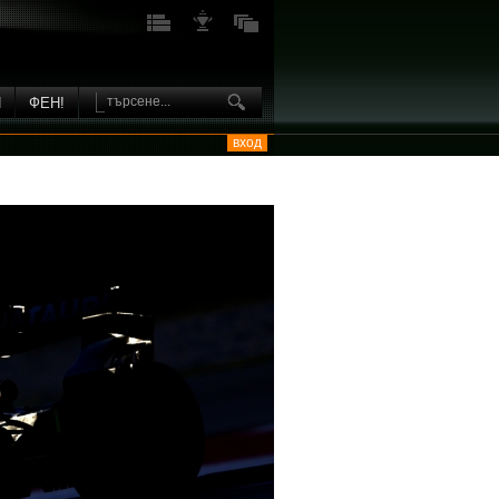
И
ФЕН!
вход