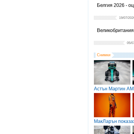
Белгия 2026 - о
19/07/202
Великобритания 
05/0
Снимки
Астън Мартин AM
МакЛарън показа