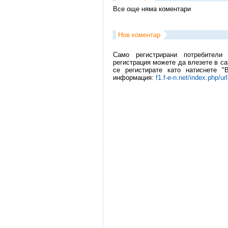
Все още няма коментари
Нов коментар
Само регистрирани потребители
регистрация можете да влезете в са
се регистирате като натиснете "
информация:
f1.f-e-n.net/index.php/ur