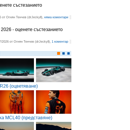
ценете състезанието
6 от Огнян Тенчев (drJeckyll),
няма коментари
2026 - оценете състезанието
7/2026 от Огнян Тенчев (drJeckyll),
1 коментар
R26 (оцветяване)
ха MCL40 (представяне)