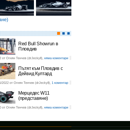
ане)
Red Bull Showrun в
Пловдив
2 от Огнян Тенчев (drJeckyll),
няма коментари
Пътят към Пловдив с
Дейвид Култард
6/2022 от Огнян Тенчев (drJeckyll),
1 коментар
Мерцедес W11
(представяне)
0 от Огнян Тенчев (drJeckyll),
няма коментари