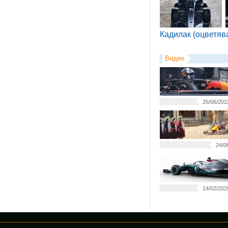
Кадилак (оцветяв
Видео
26/06/202
24/0
14/02/202