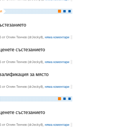
и
състезанието
6 от Огнян Тенчев (drJeckyll),
няма коментари
оценете състезанието
6 от Огнян Тенчев (drJeckyll),
няма коментари
квалификация за място
6 от Огнян Тенчев (drJeckyll),
няма коментари
оценете състезанието
6 от Огнян Тенчев (drJeckyll),
няма коментари