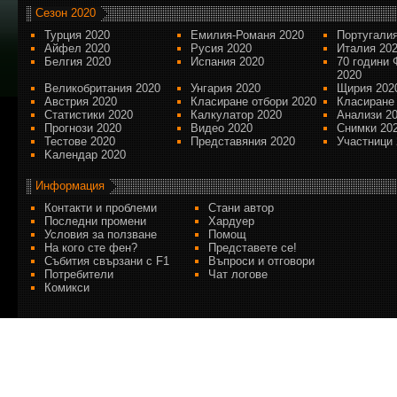
Сезон 2020
Турция 2020
Емилия-Романя 2020
Португалия
Айфел 2020
Русия 2020
Италия 20
Белгия 2020
Испания 2020
70 години 
2020
Великобритания 2020
Унгария 2020
Щирия 202
Австрия 2020
Класиране отбори 2020
Класиране
Статистики 2020
Калкулатор 2020
Анализи 2
Прогнози 2020
Видео 2020
Снимки 20
Тестове 2020
Представяния 2020
Участници 
Kалендар 2020
Информация
Контакти и проблеми
Стани автор
Последни промени
Хардуер
Условия за ползване
Помощ
На кого сте фен?
Представете се!
Събития свързани с F1
Въпроси и отговори
Потребители
Чат логове
Комикси