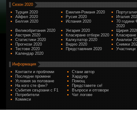
Сезон 2020
Турция 2020
Емилия-Романя 2020
Португалия
Айфел 2020
Русия 2020
Италия 20
Белгия 2020
Испания 2020
70 години 
2020
Великобритания 2020
Унгария 2020
Щирия 202
Австрия 2020
Класиране отбори 2020
Класиране
Статистики 2020
Калкулатор 2020
Анализи 2
Прогнози 2020
Видео 2020
Снимки 20
Тестове 2020
Представяния 2020
Участници 
Kалендар 2020
Информация
Контакти и проблеми
Стани автор
Последни промени
Хардуер
Условия за ползване
Помощ
На кого сте фен?
Представете се!
Събития свързани с F1
Въпроси и отговори
Потребители
Чат логове
Комикси