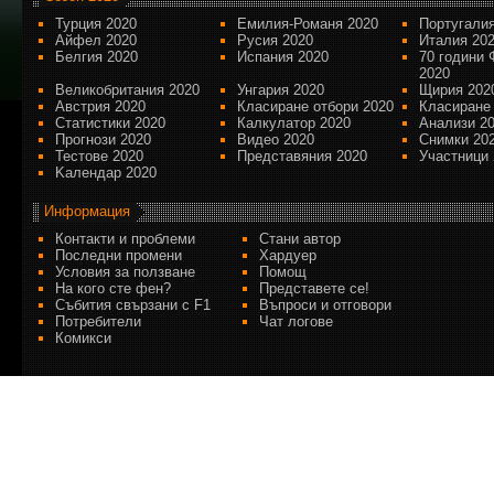
Турция 2020
Емилия-Романя 2020
Португалия
Айфел 2020
Русия 2020
Италия 20
Белгия 2020
Испания 2020
70 години 
2020
Великобритания 2020
Унгария 2020
Щирия 202
Австрия 2020
Класиране отбори 2020
Класиране
Статистики 2020
Калкулатор 2020
Анализи 2
Прогнози 2020
Видео 2020
Снимки 20
Тестове 2020
Представяния 2020
Участници 
Kалендар 2020
Информация
Контакти и проблеми
Стани автор
Последни промени
Хардуер
Условия за ползване
Помощ
На кого сте фен?
Представете се!
Събития свързани с F1
Въпроси и отговори
Потребители
Чат логове
Комикси