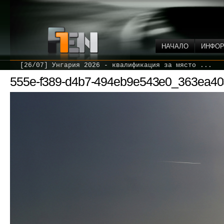
НАЧАЛО
ИНФО
[26/07] Унгария 2026 - квалификация за място ...
555e-f389-d4b7-494eb9e543e0_363ea4