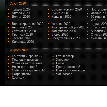
Сезон 2020
Турция 2020
Емилия-Романя 2020
Португалия
Айфел 2020
Русия 2020
Италия 20
Белгия 2020
Испания 2020
70 години 
2020
Великобритания 2020
Унгария 2020
Щирия 202
Австрия 2020
Класиране отбори 2020
Класиране
Статистики 2020
Калкулатор 2020
Анализи 2
Прогнози 2020
Видео 2020
Снимки 20
Тестове 2020
Представяния 2020
Участници 
Kалендар 2020
Информация
Контакти и проблеми
Стани автор
Последни промени
Хардуер
Условия за ползване
Помощ
На кого сте фен?
Представете се!
Събития свързани с F1
Въпроси и отговори
Потребители
Чат логове
Комикси