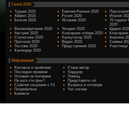
Сезон 2020
Турция 2020
Емилия-Романя 2020
Португалия
Айфел 2020
Русия 2020
Италия 20
Белгия 2020
Испания 2020
70 години 
2020
Великобритания 2020
Унгария 2020
Щирия 202
Австрия 2020
Класиране отбори 2020
Класиране
Статистики 2020
Калкулатор 2020
Анализи 2
Прогнози 2020
Видео 2020
Снимки 20
Тестове 2020
Представяния 2020
Участници 
Kалендар 2020
Информация
Контакти и проблеми
Стани автор
Последни промени
Хардуер
Условия за ползване
Помощ
На кого сте фен?
Представете се!
Събития свързани с F1
Въпроси и отговори
Потребители
Чат логове
Комикси