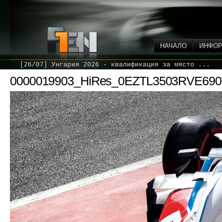
НАЧАЛО
ИНФО
[26/07] Унгария 2026 - квалификация за място ...
0000019903_HiRes_0EZTL3503RVE6