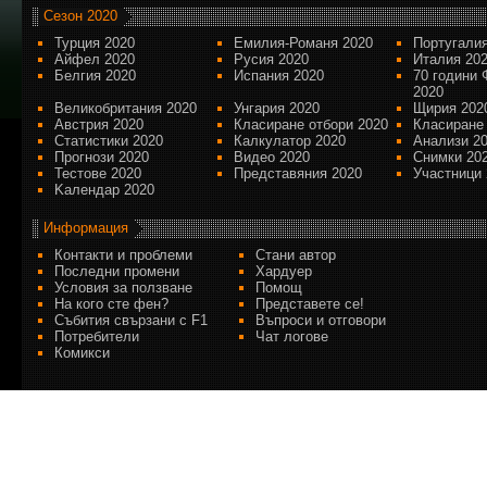
Сезон 2020
Турция 2020
Емилия-Романя 2020
Португалия
Айфел 2020
Русия 2020
Италия 20
Белгия 2020
Испания 2020
70 години 
2020
Великобритания 2020
Унгария 2020
Щирия 202
Австрия 2020
Класиране отбори 2020
Класиране
Статистики 2020
Калкулатор 2020
Анализи 2
Прогнози 2020
Видео 2020
Снимки 20
Тестове 2020
Представяния 2020
Участници 
Kалендар 2020
Информация
Контакти и проблеми
Стани автор
Последни промени
Хардуер
Условия за ползване
Помощ
На кого сте фен?
Представете се!
Събития свързани с F1
Въпроси и отговори
Потребители
Чат логове
Комикси