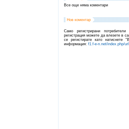
Все още няма коментари
Нов коментар
Само регистрирани потребители
регистрация можете да влезете в са
се регистирате като натиснете "
информация:
f1.f-e-n.net/index.php/ur