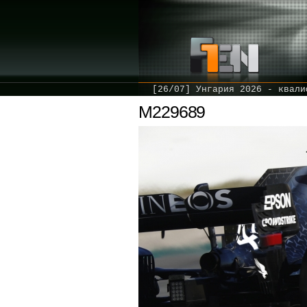
[26/07] Унгария 2026 - квали
M229689