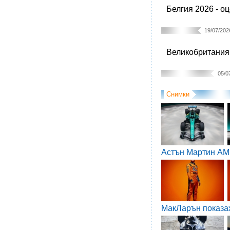
Белгия 2026 - о
19/07/202
Великобритания 
05/0
Снимки
Астън Мартин AM
МакЛарън показа