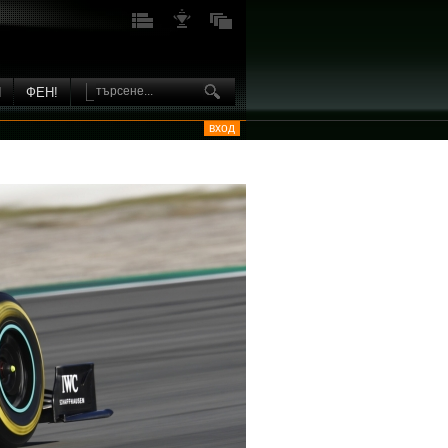
И
ФЕН!
вход