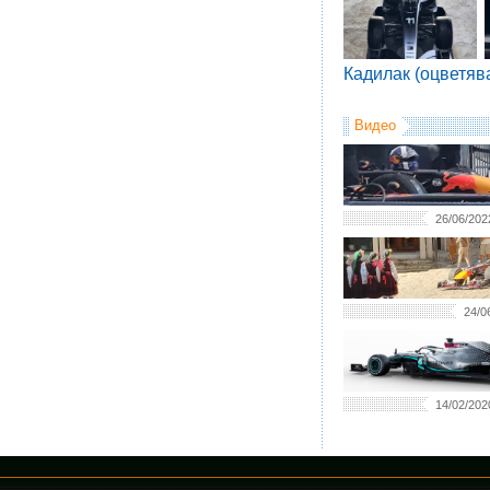
Кадилак (оцветяв
Видео
26/06/202
24/0
14/02/202