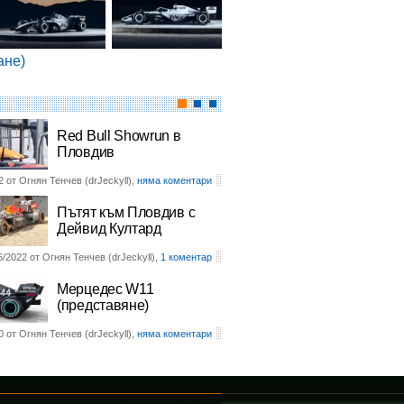
ане)
Red Bull Showrun в
Пловдив
2 от Огнян Тенчев (drJeckyll),
няма коментари
Пътят към Пловдив с
Дейвид Култард
6/2022 от Огнян Тенчев (drJeckyll),
1 коментар
Мерцедес W11
(представяне)
0 от Огнян Тенчев (drJeckyll),
няма коментари