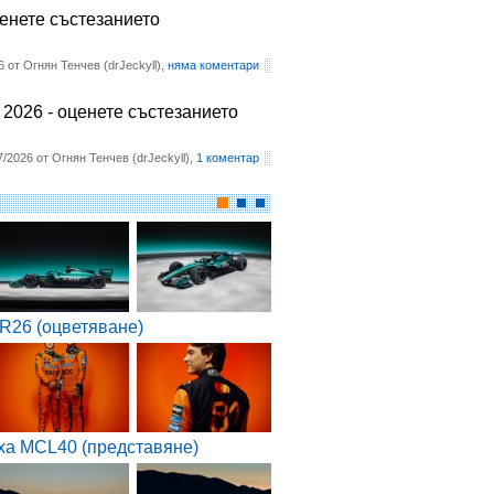
ценете състезанието
6 от Огнян Тенчев (drJeckyll),
няма коментари
2026 - оценете състезанието
7/2026 от Огнян Тенчев (drJeckyll),
1 коментар
R26 (оцветяване)
ха MCL40 (представяне)