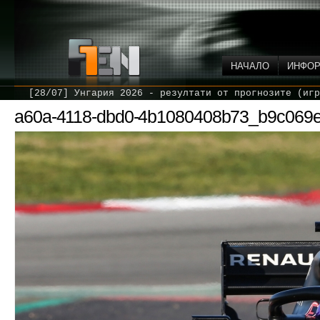
НАЧАЛО
ИНФО
[28/07] Унгария 2026 - резултати от прогнозите (игр
a60a-4118-dbd0-4b1080408b73_b9c069