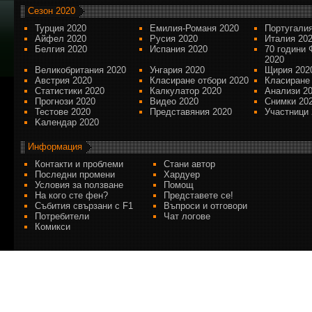
Сезон 2020
Турция 2020
Емилия-Романя 2020
Португалия
Айфел 2020
Русия 2020
Италия 20
Белгия 2020
Испания 2020
70 години 
2020
Великобритания 2020
Унгария 2020
Щирия 202
Австрия 2020
Класиране отбори 2020
Класиране
Статистики 2020
Калкулатор 2020
Анализи 2
Прогнози 2020
Видео 2020
Снимки 20
Тестове 2020
Представяния 2020
Участници 
Kалендар 2020
Информация
Контакти и проблеми
Стани автор
Последни промени
Хардуер
Условия за ползване
Помощ
На кого сте фен?
Представете се!
Събития свързани с F1
Въпроси и отговори
Потребители
Чат логове
Комикси