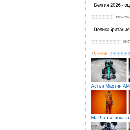
Белгия 2026 - о
19/07/202
Великобритания 
05/0
Снимки
Астън Мартин AM
МакЛарън показа