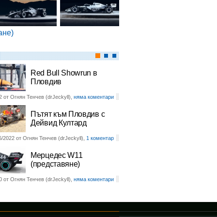
ане)
Red Bull Showrun в
Пловдив
2 от Огнян Тенчев (drJeckyll),
няма коментари
Пътят към Пловдив с
Дейвид Култард
6/2022 от Огнян Тенчев (drJeckyll),
1 коментар
Мерцедес W11
(представяне)
0 от Огнян Тенчев (drJeckyll),
няма коментари