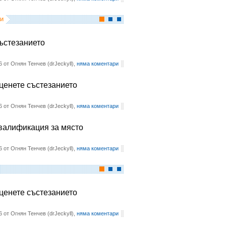
и
състезанието
6 от Огнян Тенчев (drJeckyll),
няма коментари
оценете състезанието
6 от Огнян Тенчев (drJeckyll),
няма коментари
квалификация за място
6 от Огнян Тенчев (drJeckyll),
няма коментари
оценете състезанието
6 от Огнян Тенчев (drJeckyll),
няма коментари