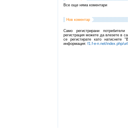
Все още няма коментари
Нов коментар
Само регистрирани потребители
регистрация можете да влезете в са
се регистирате като натиснете "
информация:
f1.f-e-n.net/index.php/ur