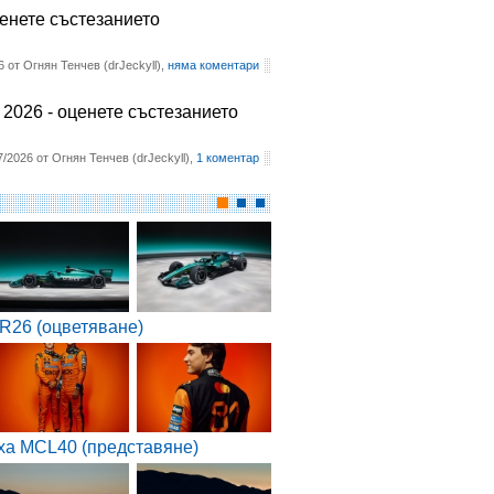
ценете състезанието
6 от Огнян Тенчев (drJeckyll),
няма коментари
2026 - оценете състезанието
7/2026 от Огнян Тенчев (drJeckyll),
1 коментар
R26 (оцветяване)
ха MCL40 (представяне)