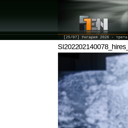
[25/07] Унгария 2026 - трета
SI202202140078_hires_