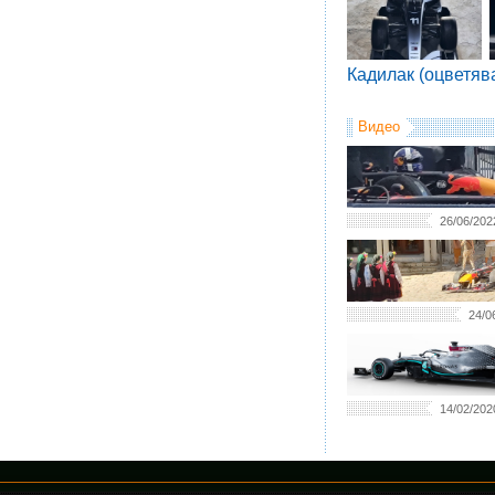
Кадилак (оцветяв
Видео
26/06/202
24/0
14/02/202