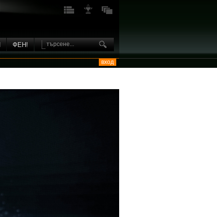
И
ФЕН!
вход