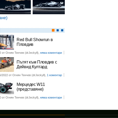
ане)
Red Bull Showrun в
Пловдив
2 от Огнян Тенчев (drJeckyll),
няма коментари
Пътят към Пловдив с
Дейвид Култард
6/2022 от Огнян Тенчев (drJeckyll),
1 коментар
Мерцедес W11
(представяне)
0 от Огнян Тенчев (drJeckyll),
няма коментари