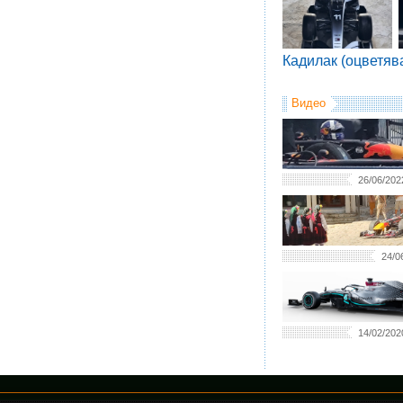
Кадилак (оцветяв
Видео
26/06/202
24/0
14/02/202