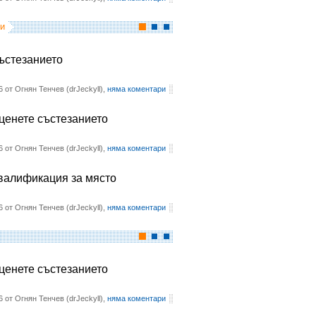
и
състезанието
6 от Огнян Тенчев (drJeckyll),
няма коментари
оценете състезанието
6 от Огнян Тенчев (drJeckyll),
няма коментари
квалификация за място
6 от Огнян Тенчев (drJeckyll),
няма коментари
оценете състезанието
6 от Огнян Тенчев (drJeckyll),
няма коментари