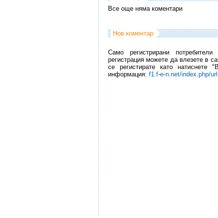
Все още няма коментари
Нов коментар
Само регистрирани потребители
регистрация можете да влезете в са
се регистирате като натиснете "
информация:
f1.f-e-n.net/index.php/ur