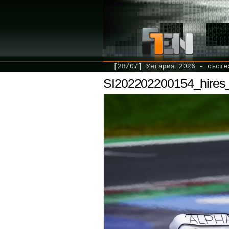
[28/07] Унгария 2026 - състе
SI202202200154_hires_