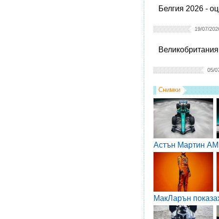
Белгия 2026 - о
19/07/202
Великобритания 
05/0
Снимки
Астън Мартин AM
МакЛарън показа