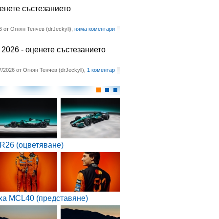
ценете състезанието
6 от Огнян Тенчев (drJeckyll),
няма коментари
2026 - оценете състезанието
7/2026 от Огнян Тенчев (drJeckyll),
1 коментар
R26 (оцветяване)
ха MCL40 (представяне)