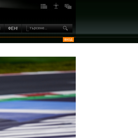
И
ФЕН!
вход