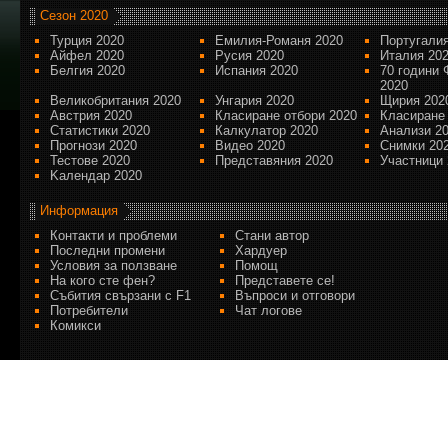
Сезон 2020
Турция 2020
Емилия-Романя 2020
Португалия
Айфел 2020
Русия 2020
Италия 20
Белгия 2020
Испания 2020
70 години 
2020
Великобритания 2020
Унгария 2020
Щирия 202
Австрия 2020
Класиране отбори 2020
Класиране
Статистики 2020
Калкулатор 2020
Анализи 2
Прогнози 2020
Видео 2020
Снимки 20
Тестове 2020
Представяния 2020
Участници 
Kалендар 2020
Информация
Контакти и проблеми
Стани автор
Последни промени
Хардуер
Условия за ползване
Помощ
На кого сте фен?
Представете се!
Събития свързани с F1
Въпроси и отговори
Потребители
Чат логове
Комикси