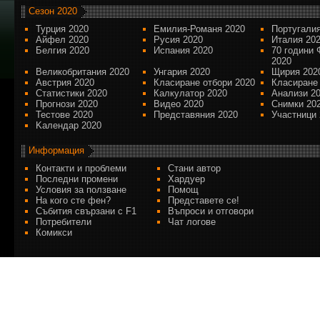
Сезон 2020
Турция 2020
Емилия-Романя 2020
Португалия
Айфел 2020
Русия 2020
Италия 20
Белгия 2020
Испания 2020
70 години 
2020
Великобритания 2020
Унгария 2020
Щирия 202
Австрия 2020
Класиране отбори 2020
Класиране
Статистики 2020
Калкулатор 2020
Анализи 2
Прогнози 2020
Видео 2020
Снимки 20
Тестове 2020
Представяния 2020
Участници 
Kалендар 2020
Информация
Контакти и проблеми
Стани автор
Последни промени
Хардуер
Условия за ползване
Помощ
На кого сте фен?
Представете се!
Събития свързани с F1
Въпроси и отговори
Потребители
Чат логове
Комикси