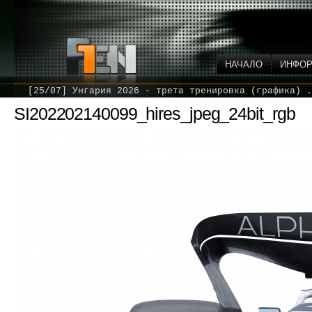
НАЧАЛО
ИНФО
[25/07] Унгария 2026 - трета тренировка (графика) .
SI202202140099_hires_jpeg_24bit_rgb