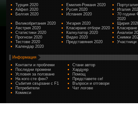
Турция 2020
Емилия-Романя 2020
Португалия
Айфел 2020
Русия 2020
Италия 20
Белгия 2020
Испания 2020
70 години 
2020
Великобритания 2020
Унгария 2020
Щирия 202
Австрия 2020
Класиране отбори 2020
Класиране
Статистики 2020
Калкулатор 2020
Анализи 2
Прогнози 2020
Видео 2020
Снимки 20
Тестове 2020
Представяния 2020
Участници 
Kалендар 2020
Информация
Контакти и проблеми
Стани автор
Последни промени
Хардуер
Условия за ползване
Помощ
На кого сте фен?
Представете се!
Събития свързани с F1
Въпроси и отговори
Потребители
Чат логове
Комикси