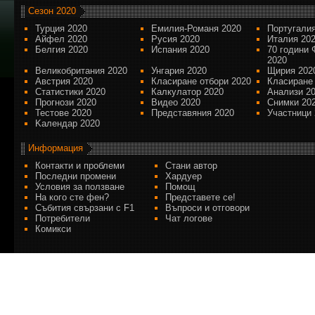
Сезон 2020
Турция 2020
Емилия-Романя 2020
Португалия
Айфел 2020
Русия 2020
Италия 20
Белгия 2020
Испания 2020
70 години 
2020
Великобритания 2020
Унгария 2020
Щирия 202
Австрия 2020
Класиране отбори 2020
Класиране
Статистики 2020
Калкулатор 2020
Анализи 2
Прогнози 2020
Видео 2020
Снимки 20
Тестове 2020
Представяния 2020
Участници 
Kалендар 2020
Информация
Контакти и проблеми
Стани автор
Последни промени
Хардуер
Условия за ползване
Помощ
На кого сте фен?
Представете се!
Събития свързани с F1
Въпроси и отговори
Потребители
Чат логове
Комикси