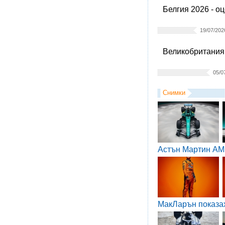
Белгия 2026 - о
19/07/202
Великобритания 
05/0
Снимки
Астън Мартин AM
МакЛарън показа