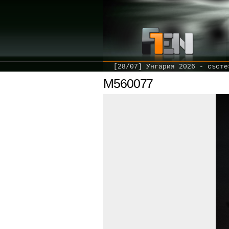
[28/07] Унгария 2026 - състе
M560077