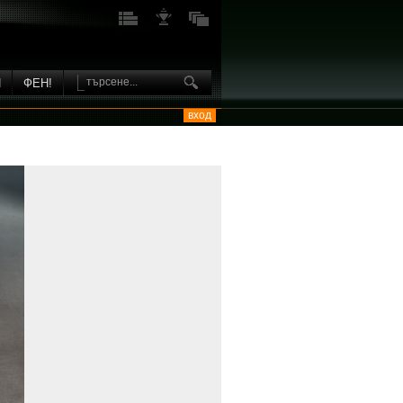
И
ФЕН!
вход