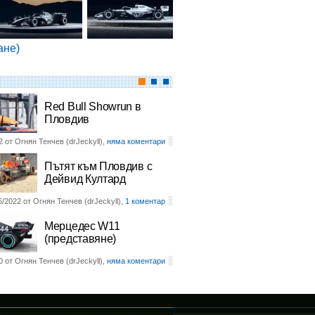
ане)
Red Bull Showrun в
Пловдив
2 от Огнян Тенчев (drJeckyll),
няма коментари
Пътят към Пловдив с
Дейвид Култард
6/2022 от Огнян Тенчев (drJeckyll),
1 коментар
Мерцедес W11
(представяне)
0 от Огнян Тенчев (drJeckyll),
няма коментари