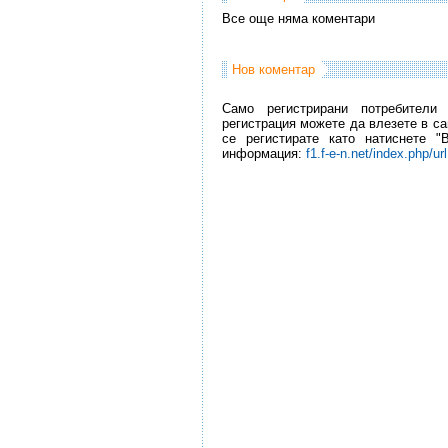
Все още няма коментари
Нов коментар
Само регистрирани потребители
регистрация можете да влезете в са
се регистирате като натиснете "
информация:
f1.f-e-n.net/index.php/ur