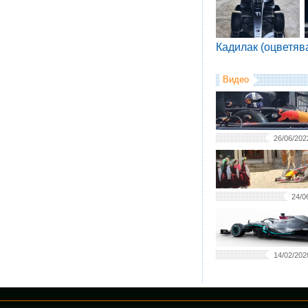
Кадилак (оцветяв
Видео
26/06/202
24/0
14/02/202