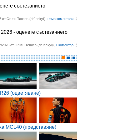
ценете състезанието
6 от Огнян Тенчев (drJeckyll),
няма коментари
2026 - оценете състезанието
7/2026 от Огнян Тенчев (drJeckyll),
1 коментар
R26 (оцветяване)
ха MCL40 (представяне)