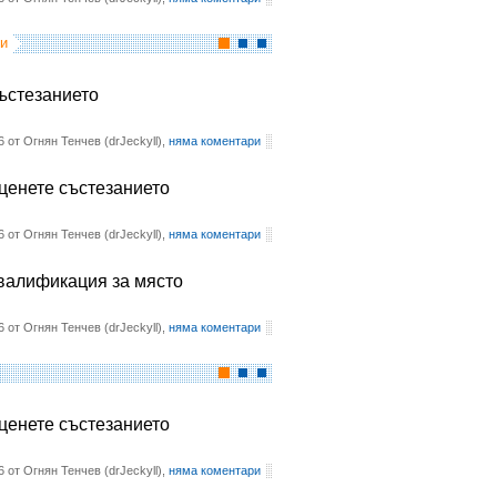
и
състезанието
6 от Огнян Тенчев (drJeckyll),
няма коментари
оценете състезанието
6 от Огнян Тенчев (drJeckyll),
няма коментари
квалификация за място
6 от Огнян Тенчев (drJeckyll),
няма коментари
оценете състезанието
6 от Огнян Тенчев (drJeckyll),
няма коментари