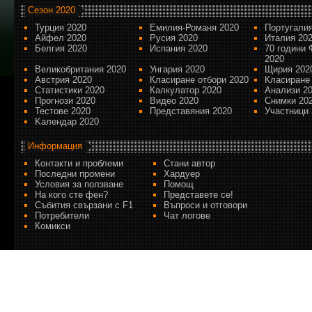
Сезон 2020
Турция 2020
Емилия-Романя 2020
Португалия
Айфел 2020
Русия 2020
Италия 20
Белгия 2020
Испания 2020
70 години 
2020
Великобритания 2020
Унгария 2020
Щирия 202
Австрия 2020
Класиране отбори 2020
Класиране
Статистики 2020
Калкулатор 2020
Анализи 2
Прогнози 2020
Видео 2020
Снимки 20
Тестове 2020
Представяния 2020
Участници 
Kалендар 2020
Информация
Контакти и проблеми
Стани автор
Последни промени
Хардуер
Условия за ползване
Помощ
На кого сте фен?
Представете се!
Събития свързани с F1
Въпроси и отговори
Потребители
Чат логове
Комикси